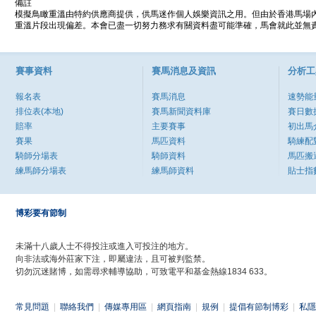
備註
模擬鳥瞰重溫由特約供應商提供，供馬迷作個人娛樂資訊之用。但由於香港馬場
重溫片段出現偏差。本會已盡一切努力務求有關資料盡可能準確，馬會就此並無責
賽事資料
賽馬消息及資訊
分析工
報名表
賽馬消息
速勢能
排位表(本地)
賽馬新聞資料庫
賽日數
賠率
主要賽事
初出馬
賽果
馬匹資料
騎練配
騎師分場表
騎師資料
馬匹搬
練馬師分場表
練馬師資料
貼士指
博彩要有節制
未滿十八歲人士不得投注或進入可投注的地方。
向非法或海外莊家下注，即屬違法，且可被判監禁。
切勿沉迷賭博，如需尋求輔導協助，可致電平和基金熱線1834 633。
常見問題
|
聯絡我們
|
傳媒專用區
|
網頁指南
|
規例
|
提倡有節制博彩
|
私隱