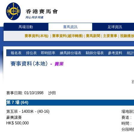
馬場活動
賽馬資訊
足球資訊
賽事資料(本地)
|
賽事資料(越洋轉播)
|
賽馬新聞
|
主要賽事
|
視聽播
報名表
排位表
即時賠率
練馬師分場表
騎師分場表
參考資料
統計
賽事日期: 01/10/1998 沙田
第 7 場 (64)
第五班 - 1400米 - (40-16)
場地狀況
豪爽讓賽
賽道 :
HK$ 500,000
時間 :
分段時間