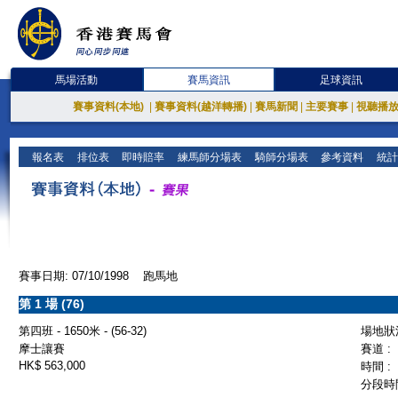
馬場活動
賽馬資訊
足球資訊
賽事資料(本地)
|
賽事資料(越洋轉播)
|
賽馬新聞
|
主要賽事
|
視聽播
報名表
排位表
即時賠率
練馬師分場表
騎師分場表
參考資料
統計
賽事日期: 07/10/1998 跑馬地
第 1 場 (76)
第四班 - 1650米 - (56-32)
場地狀況
摩士讓賽
賽道 :
HK$ 563,000
時間 :
分段時間