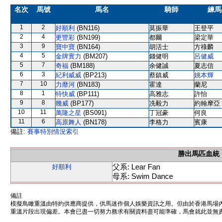
名次
馬號
馬名
騎師
練馬
1
2
好順利
(BN116)
莫振華
王登平
2
4
更豐彩
(BN199)
都爾
梁定華
3
9
寶中寶
(BN164)
胡活士
方祿麟
4
5
金牌實力
(BM207)
錢健明
呂健威
5
7
奇福
(BM188)
余健誠
夏志信
6
3
紀利威威
(BP213)
蔡鎮威
姚本輝
7
10
力靡河
(BN183)
霍達
蘭尼
8
1
特快威
(BP111)
高雅志
許怡
9
8
幾威
(BP177)
冼毅力
約翰摩亞
10
11
萬隆之星
(BS091)
丁冠豪
何良
11
6
高原舞人
(BN178)
李格力
賓康
備註:
賽事特別情況索引
勝出馬匹血統
父系: Lear Fan
好順利
母系: Swim Dance
備註
模擬鳥瞰重溫由特約供應商提供，供馬迷作個人娛樂資訊之用。但由於香港馬場
重溫片段出現偏差。本會已盡一切努力務求有關資料盡可能準確，馬會就此並無責