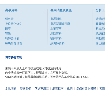
賽事資料
賽馬消息及資訊
分析工
報名表
賽馬消息
速勢能
排位表(本地)
賽馬新聞資料庫
賽日數
賠率
主要賽事
初出馬
賽果
馬匹資料
騎練配
騎師分場表
騎師資料
馬匹搬
練馬師分場表
練馬師資料
貼士指
博彩要有節制
未滿十八歲人士不得投注或進入可投注的地方。
向非法或海外莊家下注，即屬違法，且可被判監禁。
切勿沉迷賭博，如需尋求輔導協助，可致電平和基金熱線1834 633。
常見問題
|
聯絡我們
|
傳媒專用區
|
網頁指南
|
規例
|
提倡有節制博彩
|
私隱