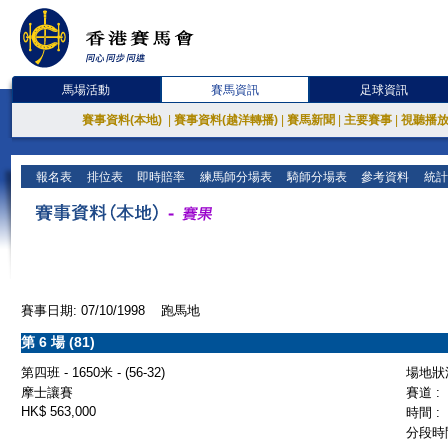
馬場活動
賽馬資訊
足球資訊
賽事資料(本地)
|
賽事資料(越洋轉播)
|
賽馬新聞
|
主要賽事
|
視聽播
報名表
排位表
即時賠率
練馬師分場表
騎師分場表
參考資料
統計
賽事日期: 07/10/1998 跑馬地
第 6 場 (81)
第四班 - 1650米 - (56-32)
場地狀況
摩士讓賽
賽道 :
HK$ 563,000
時間 :
分段時間