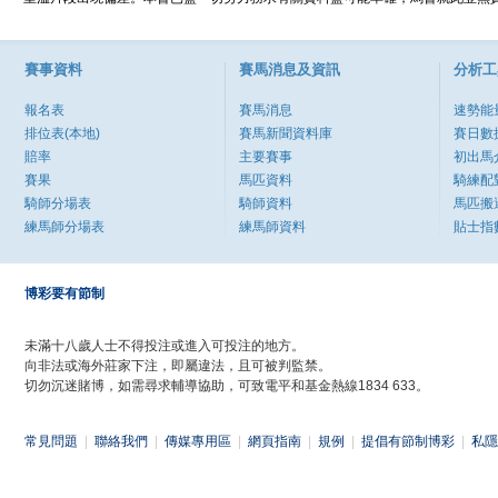
賽事資料
賽馬消息及資訊
分析工
報名表
賽馬消息
速勢能
排位表(本地)
賽馬新聞資料庫
賽日數
賠率
主要賽事
初出馬
賽果
馬匹資料
騎練配
騎師分場表
騎師資料
馬匹搬
練馬師分場表
練馬師資料
貼士指
博彩要有節制
未滿十八歲人士不得投注或進入可投注的地方。
向非法或海外莊家下注，即屬違法，且可被判監禁。
切勿沉迷賭博，如需尋求輔導協助，可致電平和基金熱線1834 633。
常見問題
|
聯絡我們
|
傳媒專用區
|
網頁指南
|
規例
|
提倡有節制博彩
|
私隱