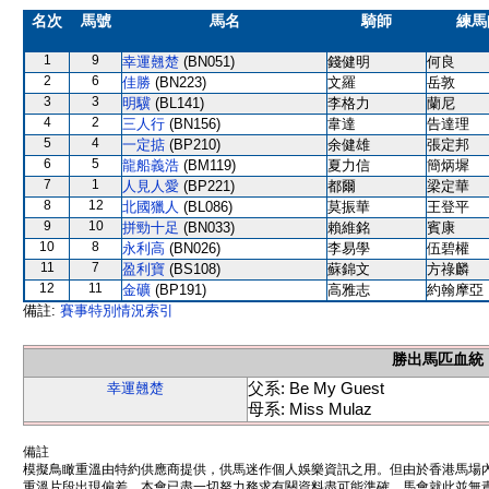
名次
馬號
馬名
騎師
練馬
1
9
幸運翹楚
(BN051)
錢健明
何良
2
6
佳勝
(BN223)
文羅
岳敦
3
3
明驥
(BL141)
李格力
蘭尼
4
2
三人行
(BN156)
韋達
告達理
5
4
一定掂
(BP210)
余健雄
張定邦
6
5
龍船義浩
(BM119)
夏力信
簡炳墀
7
1
人見人愛
(BP221)
都爾
梁定華
8
12
北國獵人
(BL086)
莫振華
王登平
9
10
拼勁十足
(BN033)
賴維銘
賓康
10
8
永利高
(BN026)
李易學
伍碧權
11
7
盈利寶
(BS108)
蘇錦文
方祿麟
12
11
金礦
(BP191)
高雅志
約翰摩亞
備註:
賽事特別情況索引
勝出馬匹血統
父系: Be My Guest
幸運翹楚
母系: Miss Mulaz
備註
模擬鳥瞰重溫由特約供應商提供，供馬迷作個人娛樂資訊之用。但由於香港馬場
重溫片段出現偏差。本會已盡一切努力務求有關資料盡可能準確，馬會就此並無責