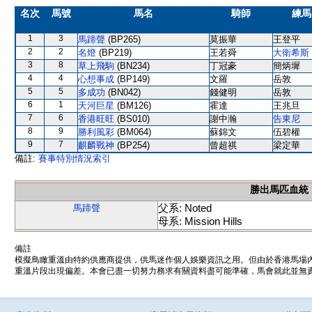
名次
馬號
馬名
騎師
練馬
1
3
馬蹄聲
(BP265)
莫振華
王登平
2
2
名燈
(BP219)
王若舜
大衛希斯
3
8
草上飛駒
(BN234)
丁冠豪
簡炳墀
4
4
心想事成
(BP149)
文羅
岳敦
5
5
多成功
(BN042)
錢健明
岳敦
6
1
天河巨星
(BM126)
霍達
王兆旦
7
6
香港旺旺
(BS010)
謝中瀚
告東尼
8
9
勝利風彩
(BM064)
蘇錦文
伍碧權
9
7
麒麟戰神
(BP254)
曾超祺
梁定華
備註:
賽事特別情況索引
勝出馬匹血統
父系: Noted
馬蹄聲
母系: Mission Hills
備註
模擬鳥瞰重溫由特約供應商提供，供馬迷作個人娛樂資訊之用。但由於香港馬場
重溫片段出現偏差。本會已盡一切努力務求有關資料盡可能準確，馬會就此並無責