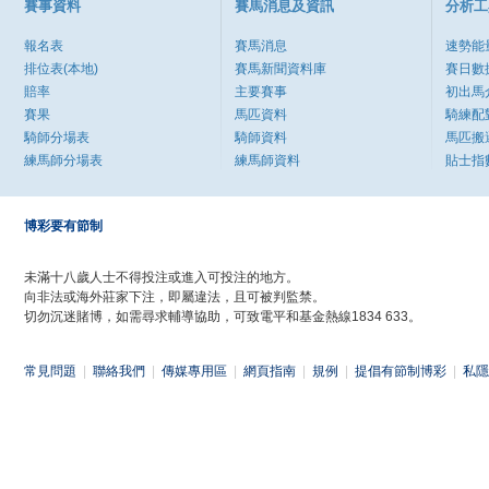
賽事資料
賽馬消息及資訊
分析工
報名表
賽馬消息
速勢能
排位表(本地)
賽馬新聞資料庫
賽日數
賠率
主要賽事
初出馬
賽果
馬匹資料
騎練配
騎師分場表
騎師資料
馬匹搬
練馬師分場表
練馬師資料
貼士指
博彩要有節制
未滿十八歲人士不得投注或進入可投注的地方。
向非法或海外莊家下注，即屬違法，且可被判監禁。
切勿沉迷賭博，如需尋求輔導協助，可致電平和基金熱線1834 633。
常見問題
|
聯絡我們
|
傳媒專用區
|
網頁指南
|
規例
|
提倡有節制博彩
|
私隱