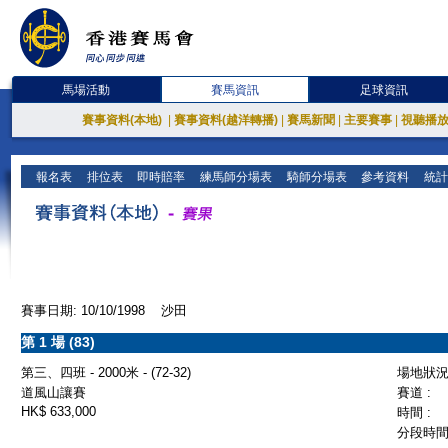
馬場活動
賽馬資訊
足球資訊
賽事資料(本地)
|
賽事資料(越洋轉播)
|
賽馬新聞
|
主要賽事
|
視聽播
報名表
排位表
即時賠率
練馬師分場表
騎師分場表
參考資料
統計
賽事日期: 10/10/1998 沙田
第 1 場 (83)
第三、四班 - 2000米 - (72-32)
場地狀況 
道風山讓賽
賽道 :
HK$ 633,000
時間 :
分段時間 