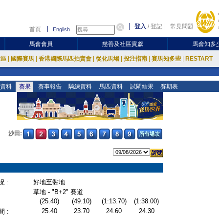
登入
/
登記
常見問題
首頁
English
馬會會員
慈善及社區貢獻
馬會知多
放區
|
國際賽馬
|
香港國際馬匹拍賣會
|
從化馬場
|
投注指南
|
賽馬知多些
|
RESTART
資料
賽果
賽事報告
騎練資料
馬匹資料
試閘結果
賽期表
沙田:
 :
好地至黏地
草地 - "B+2" 賽道
(25.40)
(49.10)
(1:13.70)
(1:38.00)
25.40
23.70
24.60
24.30
 :