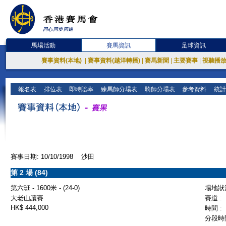
馬場活動
賽馬資訊
足球資訊
賽事資料(本地)
|
賽事資料(越洋轉播)
|
賽馬新聞
|
主要賽事
|
視聽播
報名表
排位表
即時賠率
練馬師分場表
騎師分場表
參考資料
統計
賽事日期: 10/10/1998 沙田
第 2 場 (84)
第六班 - 1600米 - (24-0)
場地狀況
大老山讓賽
賽道 :
HK$ 444,000
時間 :
分段時間