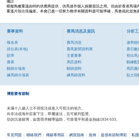
備註
模擬鳥瞰重溫由特約供應商提供，供馬迷作個人娛樂資訊之用。但由於香港馬場
重溫片段出現偏差。本會已盡一切努力務求有關資料盡可能準確，馬會就此並無責
賽事資料
賽馬消息及資訊
分析工
報名表
賽馬消息
速勢能
排位表(本地)
賽馬新聞資料庫
賽日數
賠率
主要賽事
初出馬
賽果
馬匹資料
騎練配
騎師分場表
騎師資料
馬匹搬
練馬師分場表
練馬師資料
貼士指
博彩要有節制
未滿十八歲人士不得投注或進入可投注的地方。
向非法或海外莊家下注，即屬違法，且可被判監禁。
切勿沉迷賭博，如需尋求輔導協助，可致電平和基金熱線1834 633。
常見問題
|
聯絡我們
|
傳媒專用區
|
網頁指南
|
規例
|
提倡有節制博彩
|
私隱