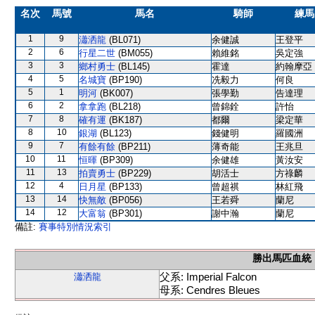
名次
馬號
馬名
騎師
練馬
1
9
瀟洒龍
(BL071)
余健誠
王登平
2
6
行星二世
(BM055)
賴維銘
吳定強
3
3
鄉村勇士
(BL145)
霍達
約翰摩亞
4
5
名城寶
(BP190)
冼毅力
何良
5
1
明河
(BK007)
張學勤
告達理
6
2
拿拿跑
(BL218)
曾錦銓
許怡
7
8
確有運
(BK187)
都爾
梁定華
8
10
銀湖
(BL123)
錢健明
羅國洲
9
7
有餘有餘
(BP211)
薄奇能
王兆旦
10
11
恒暉
(BP309)
余健雄
黃汝安
11
13
拍賣勇士
(BP229)
胡活士
方祿麟
12
4
日月星
(BP133)
曾超祺
林紅飛
13
14
快無敵
(BP056)
王若舜
蘭尼
14
12
大富翁
(BP301)
謝中瀚
蘭尼
備註:
賽事特別情況索引
勝出馬匹血統
父系: Imperial Falcon
瀟洒龍
母系: Cendres Bleues