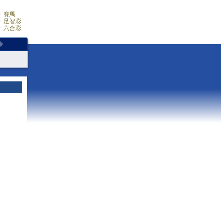
賽馬
足智彩
六合彩
少