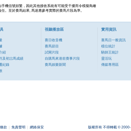
內手機信號頻繁，因此其他接收系統有可能受干擾而令模擬鳥瞰
任。至於賽馬結果, 馬迷應參考實際的賽馬片段為準。
具
視聽播放區
實用資訊
量
賽日收音機
賽馬日一般資訊
據
賽馬節目
檔位統計
介紹
試閘片段
騎師王統計
對及初岀馬成績
自購馬來港前賽事片段
靈活玩
遷紀錄
賽馬娛樂新聞
傳媒專用區
數
條款
|
免責聲明
|
網絡保安
版權所有 不得轉載 © 2000