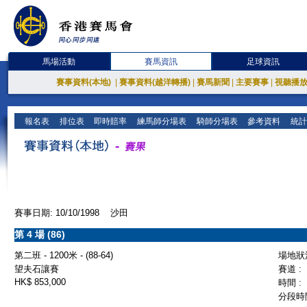
馬場活動
賽馬資訊
足球資訊
賽事資料(本地)
|
賽事資料(越洋轉播)
|
賽馬新聞
|
主要賽事
|
視聽播
報名表
排位表
即時賠率
練馬師分場表
騎師分場表
參考資料
統計
賽事日期: 10/10/1998 沙田
第 4 場 (86)
第二班 - 1200米 - (88-64)
場地狀況
望夫石讓賽
賽道 :
HK$ 853,000
時間 :
分段時間