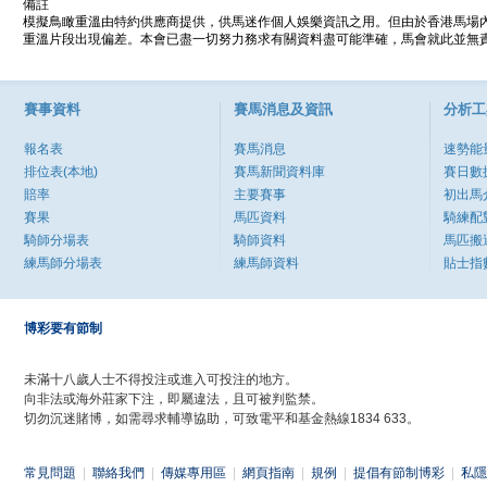
備註
模擬鳥瞰重溫由特約供應商提供，供馬迷作個人娛樂資訊之用。但由於香港馬場
重溫片段出現偏差。本會已盡一切努力務求有關資料盡可能準確，馬會就此並無責
賽事資料
賽馬消息及資訊
分析工
報名表
賽馬消息
速勢能
排位表(本地)
賽馬新聞資料庫
賽日數
賠率
主要賽事
初出馬
賽果
馬匹資料
騎練配
騎師分場表
騎師資料
馬匹搬
練馬師分場表
練馬師資料
貼士指
博彩要有節制
未滿十八歲人士不得投注或進入可投注的地方。
向非法或海外莊家下注，即屬違法，且可被判監禁。
切勿沉迷賭博，如需尋求輔導協助，可致電平和基金熱線1834 633。
常見問題
|
聯絡我們
|
傳媒專用區
|
網頁指南
|
規例
|
提倡有節制博彩
|
私隱