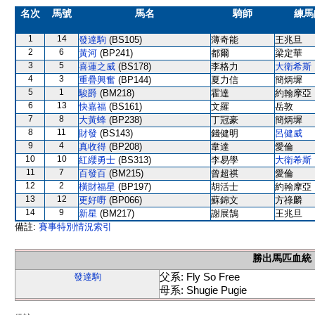
名次
馬號
馬名
騎師
練馬
1
14
發達駒
(BS105)
薄奇能
王兆旦
2
6
黃河
(BP241)
都爾
梁定華
3
5
喜蓮之威
(BS178)
李格力
大衛希斯
4
3
重疊興奮
(BP144)
夏力信
簡炳墀
5
1
駿爵
(BM218)
霍達
約翰摩亞
6
13
快嘉福
(BS161)
文羅
岳敦
7
8
大黃蜂
(BP238)
丁冠豪
簡炳墀
8
11
財發
(BS143)
錢健明
呂健威
9
4
真收得
(BP208)
韋達
愛倫
10
10
紅纓勇士
(BS313)
李易學
大衛希斯
11
7
百發百
(BM215)
曾超祺
愛倫
12
2
橫財福星
(BP197)
胡活士
約翰摩亞
13
12
更好嘢
(BP066)
蘇錦文
方祿麟
14
9
新星
(BM217)
謝展鵠
王兆旦
備註:
賽事特別情況索引
勝出馬匹血統
父系: Fly So Free
發達駒
母系: Shugie Pugie