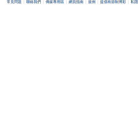
常見問題
|
聯絡我們
|
傳媒專用區
|
網頁指南
|
規例
|
提倡有節制博彩
|
私隱