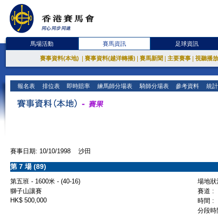
馬場活動
賽馬資訊
足球資訊
賽事資料(本地)
|
賽事資料(越洋轉播)
|
賽馬新聞
|
主要賽事
|
視聽播
報名表
排位表
即時賠率
練馬師分場表
騎師分場表
參考資料
統計
賽事日期: 10/10/1998 沙田
第 7 場 (89)
第五班 - 1600米 - (40-16)
場地狀況
獅子山讓賽
賽道 :
HK$ 500,000
時間 :
分段時間