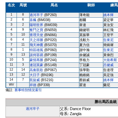
名次
馬號
馬名
騎師
練馬
1
8
過河卒子
(BP260)
薄奇能
姚本輝
2
6
喜楓
(BM038)
都爾
梁定華
3
2
陽明世界
(BM039)
韋達
黃汝安
4
9
奮鬥之寶
(BN059)
錢健明
林紅飛
5
10
查理天使
(BN066)
莫振華
王登平
6
4
天之得勝
(BP020)
冼毅力
告東尼
7
11
飛天神鷹
(BS070)
夏力信
簡炳墀
8
1
特區雄風
(BP060)
謝中瀚
告東尼
9
13
談何容易
(BP199)
余健誠
黃偉烈
10
5
豪情再勝
(BP244)
李格力
大衛希斯
11
3
連冠英豪
(BS149)
丁冠豪
呂健威
12
14
高奏凱歌
(BP067)
張學勤
告達理
13
12
大日子
(BN196)
賴維銘
吳定強
14
7
凱旋威
(BS216)
蔡鎮威
姚本輝
WV
祥德
(BP339)
霍達
蘭尼
備註:
賽事特別情況索引
勝出馬匹血統
父系: Dance Floor
過河卒子
母系: Zangla