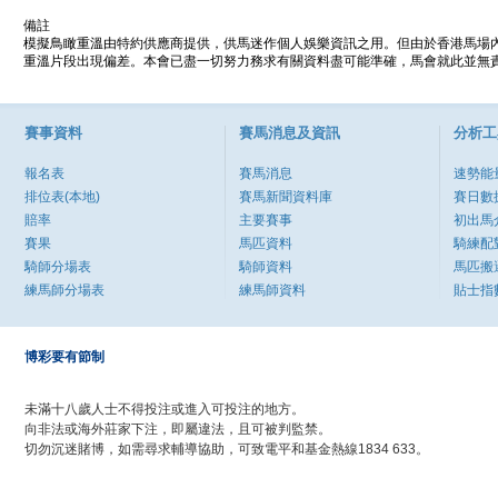
備註
模擬鳥瞰重溫由特約供應商提供，供馬迷作個人娛樂資訊之用。但由於香港馬場
重溫片段出現偏差。本會已盡一切努力務求有關資料盡可能準確，馬會就此並無責
賽事資料
賽馬消息及資訊
分析工
報名表
賽馬消息
速勢能
排位表(本地)
賽馬新聞資料庫
賽日數
賠率
主要賽事
初出馬
賽果
馬匹資料
騎練配
騎師分場表
騎師資料
馬匹搬
練馬師分場表
練馬師資料
貼士指
博彩要有節制
未滿十八歲人士不得投注或進入可投注的地方。
向非法或海外莊家下注，即屬違法，且可被判監禁。
切勿沉迷賭博，如需尋求輔導協助，可致電平和基金熱線1834 633。