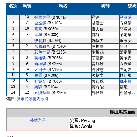
名次
馬號
馬名
騎師
練馬
1
13
榮華之星
(BN071)
霍達
呂健威
2
7
金進源
(BN103)
胡活士
方祿麟
3
10
高高
(BK059)
夏力信
簡炳墀
4
6
喜楓
(BM038)
都爾
梁定華
5
1
快發財
(BJ094)
冼毅力
黃汝安
6
2
永勝組合
(BP340)
莫振華
何良
7
11
彩色世界
(BK135)
謝展鵠
梁定華
8
3
英雄駒
(BP053)
丁冠豪
黃汝安
9
9
新神駿
(BS256)
曾錦銓
方祿麟
10
14
大日子
(BN196)
高雅志
吳定強
11
5
先霸
(BM009)
談樹文
林紅飛
12
8
好波友
(BP083)
蔡鎮威
姚本輝
13
4
樂驊
(BS104)
薄奇能
蘭尼
14
12
五陵輝華
(BP269)
鄭昌達
約翰摩亞
備註:
賽事特別情況索引
勝出馬匹血統
父系: Petong
榮華之星
母系: Aonia