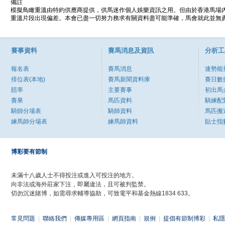
備註
模擬鳥瞰重溫由特約供應商提供，供馬迷作個人娛樂資訊之用。但由於香港馬場
重溫片段出現偏差。本會已盡一切努力務求有關資料盡可能準確，馬會就此並無責
賽事資料
賽馬消息及資訊
分析工
報名表
賽馬消息
速勢能
排位表(本地)
賽馬新聞資料庫
賽日數
賠率
主要賽事
初出馬
賽果
馬匹資料
騎練配
騎師分場表
騎師資料
馬匹搬
練馬師分場表
練馬師資料
貼士指
博彩要有節制
未滿十八歲人士不得投注或進入可投注的地方。
向非法或海外莊家下注，即屬違法，且可被判監禁。
切勿沉迷賭博，如需尋求輔導協助，可致電平和基金熱線1834 633。
常見問題
|
聯絡我們
|
傳媒專用區
|
網頁指南
|
規例
|
提倡有節制博彩
|
私隱