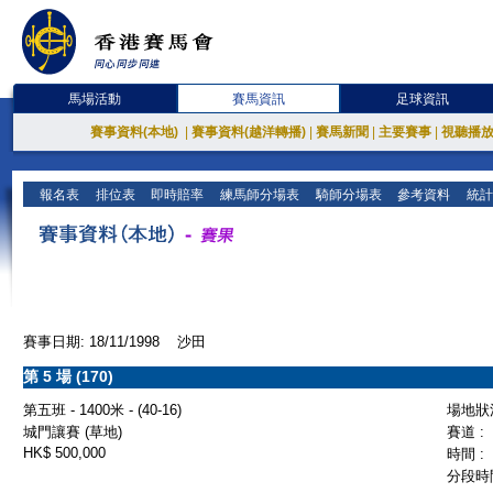
馬場活動
賽馬資訊
足球資訊
賽事資料(本地)
|
賽事資料(越洋轉播)
|
賽馬新聞
|
主要賽事
|
視聽播
報名表
排位表
即時賠率
練馬師分場表
騎師分場表
參考資料
統計
賽事日期: 18/11/1998 沙田
第 5 場 (170)
第五班 - 1400米 - (40-16)
場地狀況
城門讓賽 (草地)
賽道 :
HK$ 500,000
時間 :
分段時間