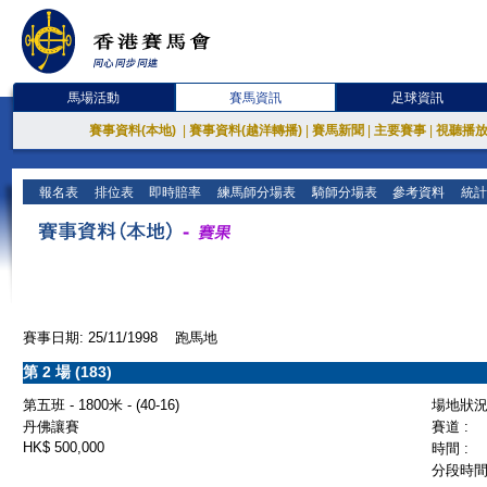
馬場活動
賽馬資訊
足球資訊
賽事資料(本地)
|
賽事資料(越洋轉播)
|
賽馬新聞
|
主要賽事
|
視聽播
報名表
排位表
即時賠率
練馬師分場表
騎師分場表
參考資料
統計
賽事日期: 25/11/1998 跑馬地
第 2 場 (183)
第五班 - 1800米 - (40-16)
場地狀況 
丹佛讓賽
賽道 :
HK$ 500,000
時間 :
分段時間 