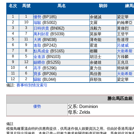
名次
馬號
馬名
騎師
練馬
1
1
優勢
(BP185)
余健誠
梁定華
2
10
瑞駿
(BS002)
文羅
約翰摩亞
3
3
日時拱貴
(BN062)
冼毅力
黃偉烈
4
7
萬利財星
(BS039)
莫振華
王登平
5
11
大將
(BN038)
薄奇能
告達理
6
9
進取
(BP242)
霍達
呂健威
7
8
點馬成金
(BS165)
都爾
大衛希斯
8
5
金進源
(BN103)
胡活士
方祿麟
9
12
錫晒你
(BS255)
余健雄
王兆旦
10
4
高手
(BS296)
夏力信
簡炳墀
11
6
寶多
(BP266)
馬佳善
大衛希斯
12
2
䯀駿
(BL044)
薛順強
梁定華
備註:
賽事特別情況索引
勝出馬匹血統
父系: Dominion
優勢
母系: Zelda
備註
模擬鳥瞰重溫由特約供應商提供，供馬迷作個人娛樂資訊之用。但由於香港馬場
重溫片段出現偏差。本會已盡一切努力務求有關資料盡可能準確，馬會就此並無責