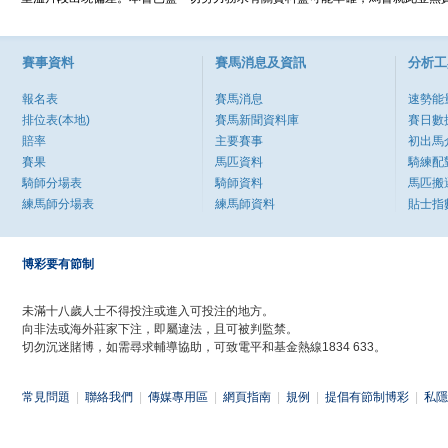
賽事資料
賽馬消息及資訊
分析工
報名表
賽馬消息
速勢能
排位表(本地)
賽馬新聞資料庫
賽日數
賠率
主要賽事
初出馬
賽果
馬匹資料
騎練配
騎師分場表
騎師資料
馬匹搬
練馬師分場表
練馬師資料
貼士指
博彩要有節制
未滿十八歲人士不得投注或進入可投注的地方。
向非法或海外莊家下注，即屬違法，且可被判監禁。
切勿沉迷賭博，如需尋求輔導協助，可致電平和基金熱線1834 633。
常見問題
|
聯絡我們
|
傳媒專用區
|
網頁指南
|
規例
|
提倡有節制博彩
|
私隱