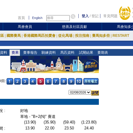
登入
/
登記
常見問題
首頁
English
馬會會員
慈善及社區貢獻
馬會知多
放區
|
國際賽馬
|
香港國際馬匹拍賣會
|
從化馬場
|
投注指南
|
賽馬知多些
|
RESTART
資料
賽果
賽事報告
騎練資料
馬匹資料
試閘結果
賽期表
沙田:
 :
好地
草地 - "B+2(N)" 賽道
(13.90)
(35.90)
(59.40)
(1:23.80)
13.90
22.00
23.50
24.40
 :