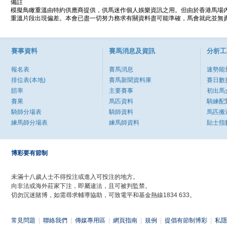
備註
模擬鳥瞰重溫由特約供應商提供，供馬迷作個人娛樂資訊之用。但由於香港馬場
重溫片段出現偏差。本會已盡一切努力務求有關資料盡可能準確，馬會就此並無責
賽事資料
賽馬消息及資訊
分析工
報名表
賽馬消息
速勢能
排位表(本地)
賽馬新聞資料庫
賽日數
賠率
主要賽事
初出馬
賽果
馬匹資料
騎練配
騎師分場表
騎師資料
馬匹搬
練馬師分場表
練馬師資料
貼士指
博彩要有節制
未滿十八歲人士不得投注或進入可投注的地方。
向非法或海外莊家下注，即屬違法，且可被判監禁。
切勿沉迷賭博，如需尋求輔導協助，可致電平和基金熱線1834 633。
常見問題
|
聯絡我們
|
傳媒專用區
|
網頁指南
|
規例
|
提倡有節制博彩
|
私隱