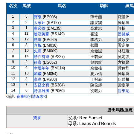
名次
馬號
馬名
騎師
練馬
1
5
寶泉
(BP008)
薄奇能
羅國洲
2
9
大家旺
(BP127)
謝展鵠
簡炳墀
3
1
多必得
(BM135)
高雅志
許怡
4
11
連冠英豪
(BS149)
霍達
呂健威
5
12
勝道
(BP030)
李格力
黃汝安
6
8
喜楓
(BM038)
都爾
梁定華
7
10
先霸
(BM009)
余健誠
林紅飛
8
14
勝在有運
(BP227)
王若舜
吳定強
9
2
得寶
(BS052)
曾錦銓
方祿麟
10
4
幸運年年
(BM114)
余健雄
黃偉烈
11
13
加威
(BM054)
夏力信
簡炳墀
12
3
高彩
(BP203)
丁冠豪
伍碧權
13
7
安昌之寶
(BS304)
陳俊輝
梁定華
14
6
特區雄風
(BP060)
冼毅力
告東尼
備註:
賽事特別情況索引
勝出馬匹血統
父系: Red Sunset
寶泉
母系: Leaps And Bounds