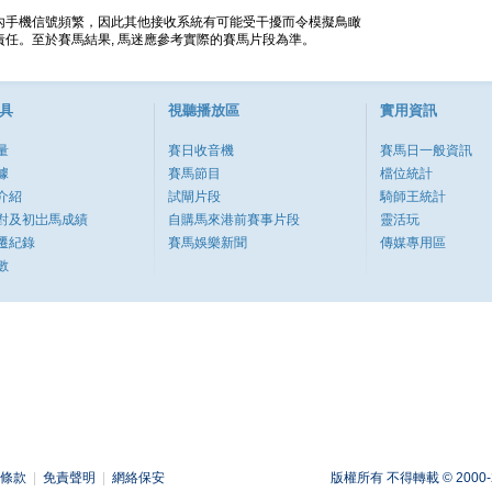
內手機信號頻繁，因此其他接收系統有可能受干擾而令模擬鳥瞰
任。至於賽馬結果, 馬迷應參考實際的賽馬片段為準。
具
視聽播放區
實用資訊
量
賽日收音機
賽馬日一般資訊
據
賽馬節目
檔位統計
介紹
試閘片段
騎師王統計
對及初岀馬成績
自購馬來港前賽事片段
靈活玩
遷紀錄
賽馬娛樂新聞
傳媒專用區
數
條款
|
免責聲明
|
網絡保安
版權所有 不得轉載 © 2000