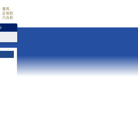
賽馬
足智彩
六合彩
少