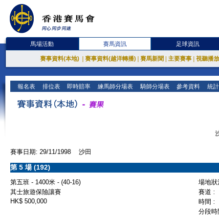
馬場活動
賽馬資訊
足球資訊
賽事資料(本地)
|
賽事資料(越洋轉播)
|
賽馬新聞
|
主要賽事
|
視聽播
報名表
排位表
即時賠率
練馬師分場表
騎師分場表
參考資料
統計
賽事日期: 29/11/1998 沙田
第 5 場 (192)
第五班 - 1400米 - (40-16)
場地狀況
其士旅遊保險讓賽
賽道 :
HK$ 500,000
時間 :
分段時間