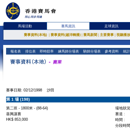
馬場活動
賽馬資訊
足球資訊
賽事資料(本地)
|
賽事資料(越洋轉播)
|
賽馬新聞
|
主要賽事
|
視聽播
報名表
排位表
即時賠率
練馬師分場表
騎師分場表
參考資料
統計
賽事日期: 02/12/1998 沙田
第 1 場 (198)
第二班 - 1800米 - (88-64)
場地狀況 
葵興讓賽
賽道 :
HK$ 853,000
時間 :
分段時間 