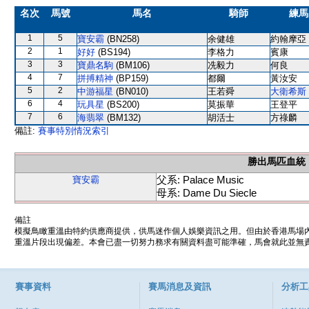
名次
馬號
馬名
騎師
練馬
1
5
寶安霸
(BN258)
余健雄
約翰摩亞
2
1
好好
(BS194)
李格力
賓康
3
3
寶鼎名駒
(BM106)
冼毅力
何良
4
7
拼搏精神
(BP159)
都爾
黃汝安
5
2
中游福星
(BN010)
王若舜
大衛希斯
6
4
玩具星
(BS200)
莫振華
王登平
7
6
海翡翠
(BM132)
胡活士
方祿麟
備註:
賽事特別情況索引
勝出馬匹血統
父系: Palace Music
寶安霸
母系: Dame Du Siecle
備註
模擬鳥瞰重溫由特約供應商提供，供馬迷作個人娛樂資訊之用。但由於香港馬場
重溫片段出現偏差。本會已盡一切努力務求有關資料盡可能準確，馬會就此並無責
賽事資料
賽馬消息及資訊
分析工