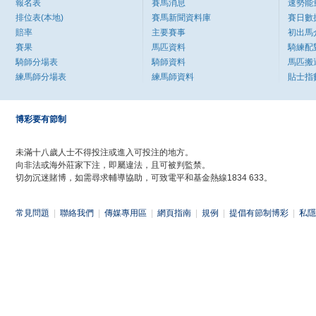
報名表
賽馬消息
速勢能
排位表(本地)
賽馬新聞資料庫
賽日數
賠率
主要賽事
初出馬
賽果
馬匹資料
騎練配
騎師分場表
騎師資料
馬匹搬
練馬師分場表
練馬師資料
貼士指
博彩要有節制
未滿十八歲人士不得投注或進入可投注的地方。
向非法或海外莊家下注，即屬違法，且可被判監禁。
切勿沉迷賭博，如需尋求輔導協助，可致電平和基金熱線1834 633。
常見問題
|
聯絡我們
|
傳媒專用區
|
網頁指南
|
規例
|
提倡有節制博彩
|
私隱