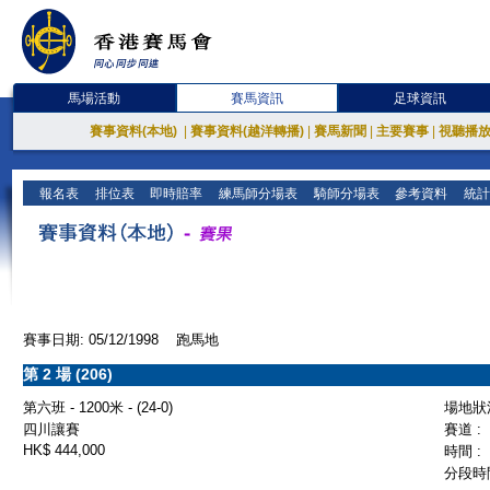
馬場活動
賽馬資訊
足球資訊
賽事資料(本地)
|
賽事資料(越洋轉播)
|
賽馬新聞
|
主要賽事
|
視聽播
報名表
排位表
即時賠率
練馬師分場表
騎師分場表
參考資料
統計
賽事日期: 05/12/1998 跑馬地
第 2 場 (206)
第六班 - 1200米 - (24-0)
場地狀況
四川讓賽
賽道 :
HK$ 444,000
時間 :
分段時間