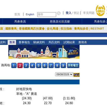
登入
/
登記
常見問題
首頁
English
馬會會員
慈善及社區貢獻
馬會知多
放區
|
國際賽馬
|
香港國際馬匹拍賣會
|
從化馬場
|
投注指南
|
賽馬知多些
|
RESTART
資料
賽果
賽事報告
騎練資料
馬匹資料
試閘結果
賽期表
跑馬地:
 :
好地至快地
草地 - "A" 賽道
(24.30)
(47.00)
(1:11.80)
24.30
22.70
24.80
 :