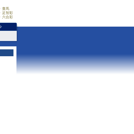
賽馬
足智彩
六合彩
少