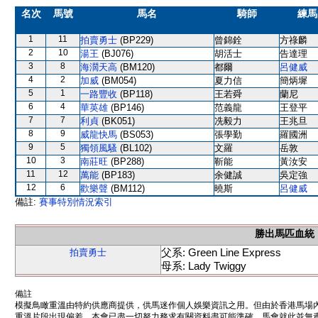
名次
馬號
馬名
騎師
練馬
1
11
拍賣勇士
(BP229)
曾錦銓
方祿麟
2
10
湯王
(BJ076)
胡活士
告達理
3
8
海濶天高
(BM120)
都爾
呂健威
4
2
加威
(BM054)
夏力信
簡炳墀
5
1
一路豐收
(BP118)
王若舜
蘭尼
6
4
華英雄
(BP146)
范義龍
王登平
7
7
利貞
(BK051)
冼毅力
王兆旦
8
9
威龍快馬
(BS053)
張學勤
羅國洲
9
5
獨領風騷
(BL102)
文羅
岳敦
10
3
南莊旺
(BP288)
靳能
黃汝安
11
12
萬能
(BP183)
余健誠
吳定強
12
6
歡樂聲
(BM112)
曉斯
呂健威
備註:
賽事特別情況索引
勝出馬匹血統
父系: Green Line Express
拍賣勇士
母系: Lady Twiggy
備註
模擬鳥瞰重溫由特約供應商提供，供馬迷作個人娛樂資訊之用。但由於香港馬場
重溫片段出現偏差。本會已盡一切努力務求有關資料盡可能準確，馬會就此並無責