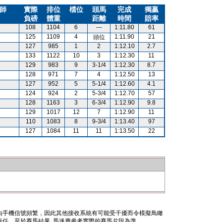
師
實際
排位
檔位
頭馬
完成
獨贏
負磅
體重
距離
時間
賠率
108
1104
6
---
1:11.80
61
125
1109
4
1:11.90
21
頭位
127
985
1
2
1:12.10
2.7
133
1122
10
3
1:12.30
11
129
983
9
3-1/4
1:12.30
8.7
128
971
7
4
1:12.50
13
127
952
5
5-1/4
1:12.60
4.1
124
924
2
5-3/4
1:12.70
57
128
1163
3
6-3/4
1:12.90
9.8
129
1017
12
7
1:12.90
11
110
1083
8
9-3/4
1:13.40
97
127
1084
11
11
1:13.50
22
內手機信號頻繁，因此其他接收系統有可能受干擾而令模擬鳥瞰
任。至於賽馬結果, 馬迷應參考實際的賽馬片段為準。