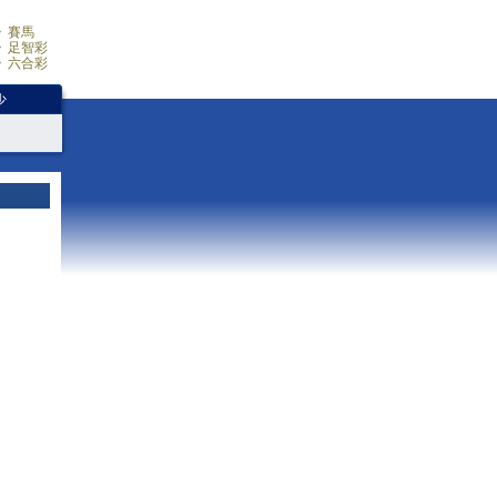
賽馬
足智彩
六合彩
少