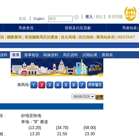
登入
/
登記
常見問題
首頁
English
馬會會員
慈善及社區貢獻
馬會知多
放區
|
國際賽馬
|
香港國際馬匹拍賣會
|
從化馬場
|
投注指南
|
賽馬知多些
|
RESTART
資料
賽果
賽事報告
騎練資料
馬匹資料
試閘結果
賽期表
跑馬地:
 :
好地至快地
草地 - "B" 賽道
(13.20)
(34.70)
(58.00)
13.20
21.50
23.30
 :