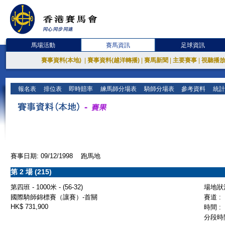
馬場活動
賽馬資訊
足球資訊
賽事資料(本地)
|
賽事資料(越洋轉播)
|
賽馬新聞
|
主要賽事
|
視聽播
報名表
排位表
即時賠率
練馬師分場表
騎師分場表
參考資料
統計
賽事日期: 09/12/1998 跑馬地
第 2 場 (215)
第四班 - 1000米 - (56-32)
場地狀況
國際騎師錦標賽（讓賽）-首關
賽道 :
HK$ 731,900
時間 :
分段時間