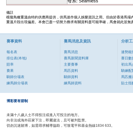
母系: Seamless
備註
模擬鳥瞰重溫由特約供應商提供，供馬迷作個人娛樂資訊之用。但由於香港馬場
重溫片段出現偏差。本會已盡一切努力務求有關資料盡可能準確，馬會就此並無責
賽事資料
賽馬消息及資訊
分析工
報名表
賽馬消息
速勢能
排位表(本地)
賽馬新聞資料庫
賽日數
賠率
主要賽事
初出馬
賽果
馬匹資料
騎練配
騎師分場表
騎師資料
馬匹搬
練馬師分場表
練馬師資料
貼士指
博彩要有節制
未滿十八歲人士不得投注或進入可投注的地方。
向非法或海外莊家下注，即屬違法，且可被判監禁。
切勿沉迷賭博，如需尋求輔導協助，可致電平和基金熱線1834 633。