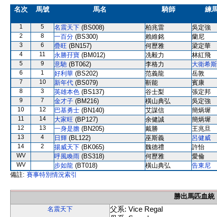
名次
馬號
馬名
騎師
練
1
5
名震天下
(BS008)
柏兆雷
吳定強
2
8
一百分
(BS300)
賴維銘
蘭尼
3
6
疊旺
(BN157)
何歷雅
梁定華
4
11
永勝孖寶
(BM012)
冼毅力
林紅飛
5
9
意馳
(BT062)
李格力
大衛希斯
6
1
好利華
(BS202)
范義龍
岳敦
7
10
新年代
(BS079)
靳能
賓康
8
3
英雄本色
(BS137)
谷士梨
張定邦
9
7
金才子
(BM216)
橫山典弘
吳定強
10
12
巴基勇士
(BN140)
艾謀信
簡炳墀
11
14
大家旺
(BP127)
余健誠
簡炳墀
12
13
一身是膽
(BN205)
戴勝
王兆旦
13
4
日輝
(BL122)
巫斯義
呂健威
14
2
揚威天下
(BK065)
魏德禮
許怡
WV
呼風喚雨
(BS318)
何歷雅
愛倫
WV
步如龍
(BT018)
橫山典弘
告東尼
備註:
賽事特別情況索引
勝出馬匹血統
父系: Vice Regal
名震天下