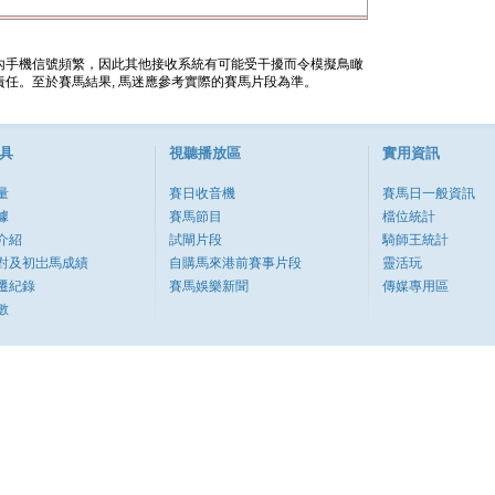
內手機信號頻繁，因此其他接收系統有可能受干擾而令模擬鳥瞰
任。至於賽馬結果, 馬迷應參考實際的賽馬片段為準。
具
視聽播放區
實用資訊
量
賽日收音機
賽馬日一般資訊
據
賽馬節目
檔位統計
介紹
試閘片段
騎師王統計
對及初岀馬成績
自購馬來港前賽事片段
靈活玩
遷紀錄
賽馬娛樂新聞
傳媒專用區
數