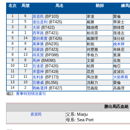
名次
馬號
馬名
騎師
練馬
1
6
原居民
(BP103)
韋達
愛倫
2
5
達拉是利
(BT425)
戴勝
華萊士
3
3
大班
(BT422)
魏德禮
鄧祿普
4
1
西單路
(BT421)
柏兆雷
孫達志
5
14
愛的果實
(BT426)
戴圖理
張仕頓
6
9
萬事勝
(BN235)
靳能
姚本輝
7
4
回家路
(BT423)
何歷雅
布林尼
8
13
得其寶
(BP088)
李格力
賓康
9
8
馬神
(BM090)
文羅
岳敦
10
12
百達星
(BT420)
柏寶
梅亞
11
7
求靈神
(BT419)
昆恩
皮波比
12
11
名利多
(BP173)
馬佳善
大衛希斯
13
10
百勝威
(BL056)
冼毅力
愛倫
14
2
戰略選擇
(BT427)
范義龍
高義理
備註:
賽事特別情況索引
勝出馬匹血統
父系: Marju
原居民
母系: Sea Port