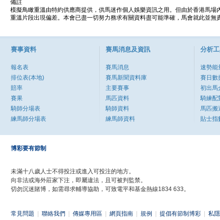
備註
模擬鳥瞰重溫由特約供應商提供，供馬迷作個人娛樂資訊之用。但由於香港馬場
重溫片段出現偏差。本會已盡一切努力務求有關資料盡可能準確，馬會就此並無責
賽事資料
賽馬消息及資訊
分析工
報名表
賽馬消息
速勢能
排位表(本地)
賽馬新聞資料庫
賽日數
賠率
主要賽事
初出馬
賽果
馬匹資料
騎練配
騎師分場表
騎師資料
馬匹搬
練馬師分場表
練馬師資料
貼士指
博彩要有節制
未滿十八歲人士不得投注或進入可投注的地方。
向非法或海外莊家下注，即屬違法，且可被判監禁。
切勿沉迷賭博，如需尋求輔導協助，可致電平和基金熱線1834 633。
常見問題
|
聯絡我們
|
傳媒專用區
|
網頁指南
|
規例
|
提倡有節制博彩
|
私隱