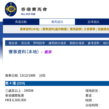
馬場活動
賽馬資訊
足球資訊
賽事資料(本地)
|
賽事資料(越洋轉播)
|
賽馬新聞
|
主要賽事
|
視聽播
報名表
排位表
即時賠率
練馬師分場表
騎師分場表
參考資料
統計
賽事日期: 13/12/1998 沙田
第 4 場 (224)
三歲及以上 - 2400米
場地狀況 :
香港國際瓶賽
賽道 :
HK$ 6,500,000
時間 :
分段時間 :