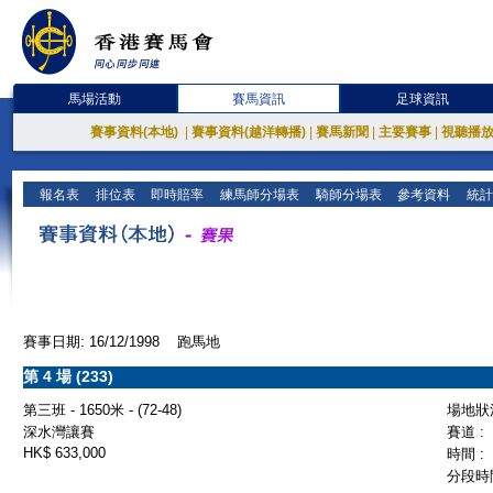
馬場活動
賽馬資訊
足球資訊
賽事資料(本地)
|
賽事資料(越洋轉播)
|
賽馬新聞
|
主要賽事
|
視聽播
報名表
排位表
即時賠率
練馬師分場表
騎師分場表
參考資料
統計
賽事日期: 16/12/1998 跑馬地
第 4 場 (233)
第三班 - 1650米 - (72-48)
場地狀況
深水灣讓賽
賽道 :
HK$ 633,000
時間 :
分段時間