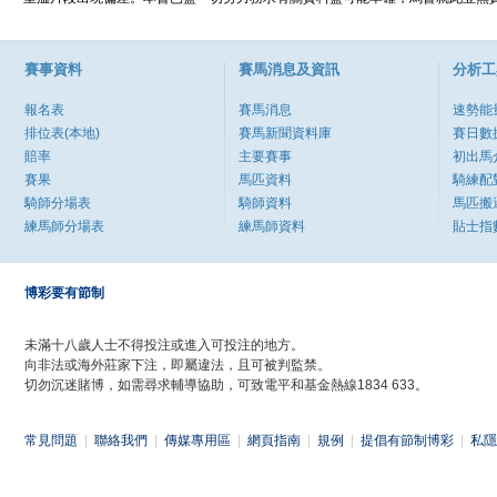
賽事資料
賽馬消息及資訊
分析工
報名表
賽馬消息
速勢能
排位表(本地)
賽馬新聞資料庫
賽日數
賠率
主要賽事
初出馬
賽果
馬匹資料
騎練配
騎師分場表
騎師資料
馬匹搬
練馬師分場表
練馬師資料
貼士指
博彩要有節制
未滿十八歲人士不得投注或進入可投注的地方。
向非法或海外莊家下注，即屬違法，且可被判監禁。
切勿沉迷賭博，如需尋求輔導協助，可致電平和基金熱線1834 633。
常見問題
|
聯絡我們
|
傳媒專用區
|
網頁指南
|
規例
|
提倡有節制博彩
|
私隱