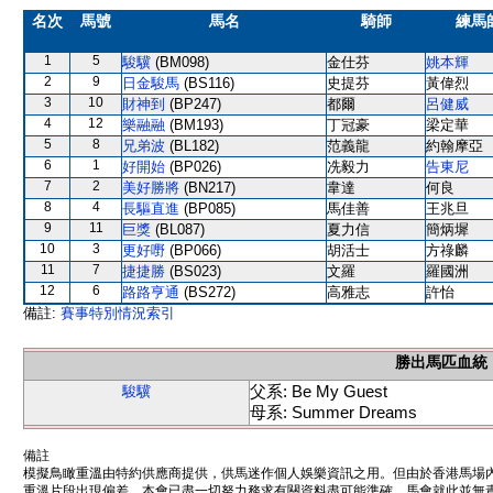
名次
馬號
馬名
騎師
練馬
1
5
駿驥
(BM098)
金仕芬
姚本輝
2
9
日金駿馬
(BS116)
史提芬
黃偉烈
3
10
財神到
(BP247)
都爾
呂健威
4
12
樂融融
(BM193)
丁冠豪
梁定華
5
8
兄弟波
(BL182)
范義龍
約翰摩亞
6
1
好開始
(BP026)
冼毅力
告東尼
7
2
美好勝將
(BN217)
韋達
何良
8
4
長驅直進
(BP085)
馬佳善
王兆旦
9
11
巨獎
(BL087)
夏力信
簡炳墀
10
3
更好嘢
(BP066)
胡活士
方祿麟
11
7
捷捷勝
(BS023)
文羅
羅國洲
12
6
路路亨通
(BS272)
高雅志
許怡
備註:
賽事特別情況索引
勝出馬匹血統
父系: Be My Guest
駿驥
母系: Summer Dreams
備註
模擬鳥瞰重溫由特約供應商提供，供馬迷作個人娛樂資訊之用。但由於香港馬場
重溫片段出現偏差。本會已盡一切努力務求有關資料盡可能準確，馬會就此並無責