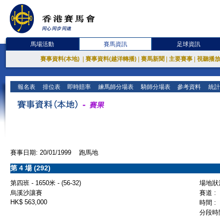
馬場活動
賽馬資訊
足球資訊
賽事資料(本地)
|
賽事資料(越洋轉播)
|
賽馬新聞
|
主要賽事
|
視聽播
報名表
排位表
即時賠率
練馬師分場表
騎師分場表
參考資料
統計
賽事日期: 20/01/1999 跑馬地
第 4 場 (292)
第四班 - 1650米 - (56-32)
場地狀況
烏溪沙讓賽
賽道 :
HK$ 563,000
時間 :
分段時間