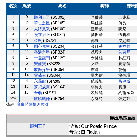
名次
馬號
馬名
騎師
練馬
1
9
順利王子
(BS092)
李啟榮
王兆旦
2
2
華仁之星
(BP105)
馬佳善
何良
3
5
大將風采
(BN180)
巫斯義
蘭尼
4
7
後來居上
(BL032)
莫振華
伍碧權
5
3
金瓶
(BS221)
都爾
梁定華
6
8
開心先生
(BS234)
金仕芬
姚本輝
7
11
香港之星
(BP324)
冼毅力
告東尼
8
1
一登龍門
(BP129)
余健雄
林紅飛
9
6
安翹寶
(BS228)
文羅
夏志信
10
10
歌舞昇平
(BP054)
韋達
愛倫
11
14
雪茄王
(BS044)
夏力信
簡炳墀
12
4
永霸龍
(BP289)
范義龍
呂健威
13
12
夢想成真
(BS164)
李格力
賓康
14
13
金礦
(BP191)
賴維銘
約翰摩亞
WV
麒麟戰神
(BP254)
余詠詩
張定邦
備註:
賽事特別情況索引
勝出馬匹血統
父系: Our Poetic Prince
順利王子
母系: El Fiddah