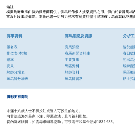
備註
模擬鳥瞰重溫由特約供應商提供，供馬迷作個人娛樂資訊之用。但由於香港馬場
重溫片段出現偏差。本會已盡一切努力務求有關資料盡可能準確，馬會就此並無責
賽事資料
賽馬消息及資訊
分析工
報名表
賽馬消息
速勢能
排位表(本地)
賽馬新聞資料庫
賽日數
賠率
主要賽事
初出馬
賽果
馬匹資料
騎練配
騎師分場表
騎師資料
馬匹搬
練馬師分場表
練馬師資料
貼士指
博彩要有節制
未滿十八歲人士不得投注或進入可投注的地方。
向非法或海外莊家下注，即屬違法，且可被判監禁。
切勿沉迷賭博，如需尋求輔導協助，可致電平和基金熱線1834 633。