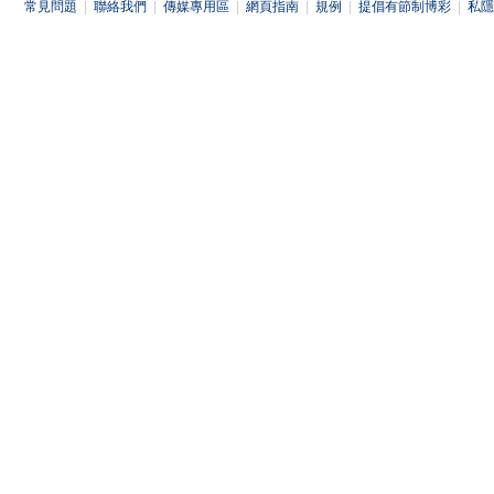
常見問題
|
聯絡我們
|
傳媒專用區
|
網頁指南
|
規例
|
提倡有節制博彩
|
私隱