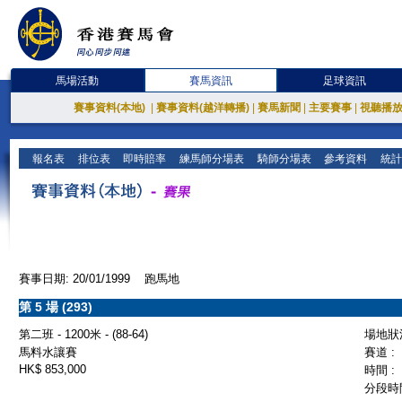
馬場活動
賽馬資訊
足球資訊
賽事資料(本地)
|
賽事資料(越洋轉播)
|
賽馬新聞
|
主要賽事
|
視聽播
報名表
排位表
即時賠率
練馬師分場表
騎師分場表
參考資料
統計
賽事日期: 20/01/1999 跑馬地
第 5 場 (293)
第二班 - 1200米 - (88-64)
場地狀況
馬料水讓賽
賽道 :
HK$ 853,000
時間 :
分段時間