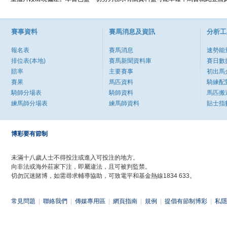
賽事資料
賽馬消息及資訊
分析工
報名表
賽馬消息
速勢能
排位表(本地)
賽馬新聞資料庫
賽日數
賠率
主要賽事
初出馬
賽果
馬匹資料
騎練配
騎師分場表
騎師資料
馬匹搬
練馬師分場表
練馬師資料
貼士指
博彩要有節制
未滿十八歲人士不得投注或進入可投注的地方。
向非法或海外莊家下注，即屬違法，且可被判監禁。
切勿沉迷賭博，如需尋求輔導協助，可致電平和基金熱線1834 633。
常見問題
|
聯絡我們
|
傳媒專用區
|
網頁指南
|
規例
|
提倡有節制博彩
|
私隱