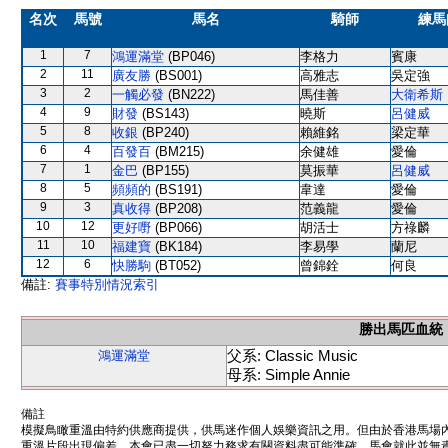
名次
馬號
馬名
騎師
練馬
1
7
鴻運滿堂
(BP046)
李格力
賓康
2
11
廣友勝
(BS001)
高雅志
吳定強
3
2
一觸必發
(BN222)
馬佳善
大衛希斯
4
9
財發
(BS143)
曉斯
呂健威
5
8
收銀
(BP240)
賴維銘
梁定華
6
4
百發百
(BM215)
余健雄
愛倫
7
1
金巴
(BP155)
莫振華
呂健威
8
5
頻頻的
(BS191)
韋達
愛倫
9
3
真收得
(BP208)
范義龍
愛倫
10
12
更好嘢
(BP066)
胡活士
方祿麟
11
10
福建寶
(BK184)
李易學
蘭尼
12
6
快勝駒
(BT052)
曾錦銓
何良
備註:
賽事特別情況索引
勝出馬匹血統
父系: Classic Music
鴻運滿堂
母系: Simple Annie
備註
模擬鳥瞰重溫由特約供應商提供，供馬迷作個人娛樂資訊之用。但由於香港馬場
重溫片段出現偏差。本會已盡一切努力務求有關資料盡可能準確，馬會就此並無責