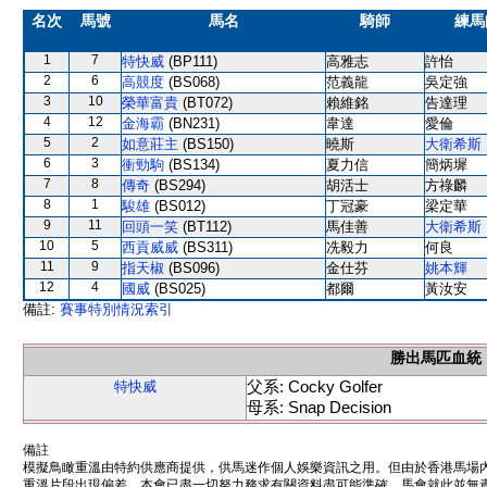
名次
馬號
馬名
騎師
練馬
1
7
特快威
(BP111)
高雅志
許怡
2
6
高競度
(BS068)
范義龍
吳定強
3
10
榮華富貴
(BT072)
賴維銘
告達理
4
12
金海霸
(BN231)
韋達
愛倫
5
2
如意莊主
(BS150)
曉斯
大衛希斯
6
3
衝勁駒
(BS134)
夏力信
簡炳墀
7
8
傳奇
(BS294)
胡活士
方祿麟
8
1
駿雄
(BS012)
丁冠豪
梁定華
9
11
回頭一笑
(BT112)
馬佳善
大衛希斯
10
5
西貢威威
(BS311)
冼毅力
何良
11
9
指天椒
(BS096)
金仕芬
姚本輝
12
4
國威
(BS025)
都爾
黃汝安
備註:
賽事特別情況索引
勝出馬匹血統
父系: Cocky Golfer
特快威
母系: Snap Decision
備註
模擬鳥瞰重溫由特約供應商提供，供馬迷作個人娛樂資訊之用。但由於香港馬場
重溫片段出現偏差。本會已盡一切努力務求有關資料盡可能準確，馬會就此並無責