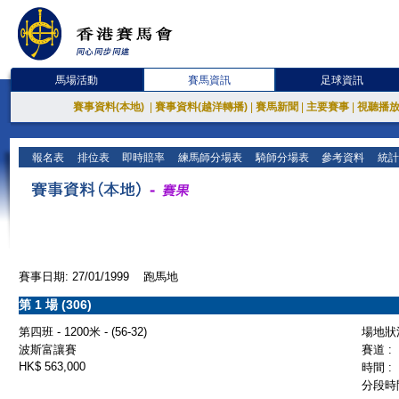
馬場活動
賽馬資訊
足球資訊
賽事資料(本地)
|
賽事資料(越洋轉播)
|
賽馬新聞
|
主要賽事
|
視聽播
報名表
排位表
即時賠率
練馬師分場表
騎師分場表
參考資料
統計
賽事日期: 27/01/1999 跑馬地
第 1 場 (306)
第四班 - 1200米 - (56-32)
場地狀況
波斯富讓賽
賽道 :
HK$ 563,000
時間 :
分段時間