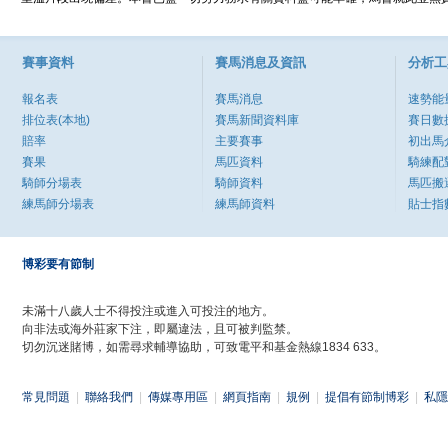
賽事資料
賽馬消息及資訊
分析工
報名表
賽馬消息
速勢能
排位表(本地)
賽馬新聞資料庫
賽日數
賠率
主要賽事
初出馬
賽果
馬匹資料
騎練配
騎師分場表
騎師資料
馬匹搬
練馬師分場表
練馬師資料
貼士指
博彩要有節制
未滿十八歲人士不得投注或進入可投注的地方。
向非法或海外莊家下注，即屬違法，且可被判監禁。
切勿沉迷賭博，如需尋求輔導協助，可致電平和基金熱線1834 633。
常見問題
|
聯絡我們
|
傳媒專用區
|
網頁指南
|
規例
|
提倡有節制博彩
|
私隱