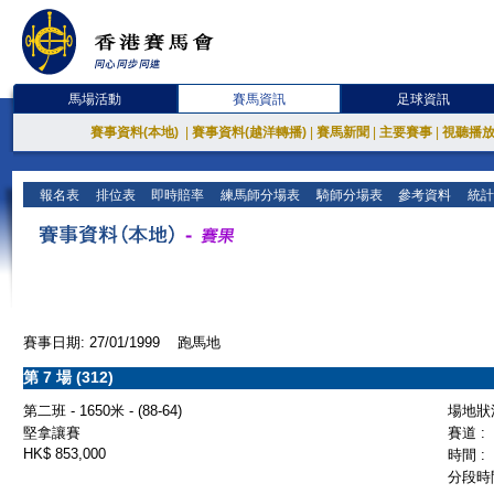
馬場活動
賽馬資訊
足球資訊
賽事資料(本地)
|
賽事資料(越洋轉播)
|
賽馬新聞
|
主要賽事
|
視聽播
報名表
排位表
即時賠率
練馬師分場表
騎師分場表
參考資料
統計
賽事日期: 27/01/1999 跑馬地
第 7 場 (312)
第二班 - 1650米 - (88-64)
場地狀況
堅拿讓賽
賽道 :
HK$ 853,000
時間 :
分段時間