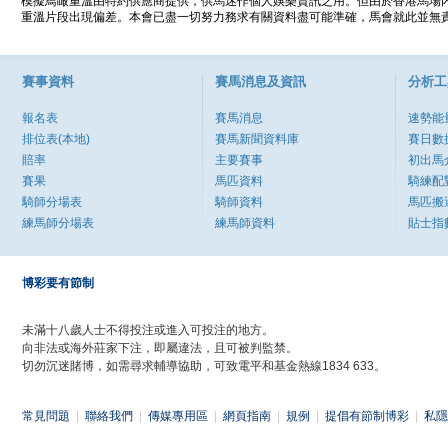
模擬鳥瞰重溫由特約供應商提供，供馬迷作個人娛樂資訊之用。但由於香港馬場
重溫片段出現偏差。本會已盡一切努力務求有關資料盡可能準確，馬會就此並無責
賽事資料
賽馬消息及資訊
分析工
報名表
賽馬消息
速勢能
排位表(本地)
賽馬新聞資料庫
賽日數
賠率
主要賽事
初出馬
賽果
馬匹資料
騎練配
騎師分場表
騎師資料
馬匹搬
練馬師分場表
練馬師資料
貼士指
博彩要有節制
未滿十八歲人士不得投注或進入可投注的地方。
向非法或海外莊家下注，即屬違法，且可被判監禁。
切勿沉迷賭博，如需尋求輔導協助，可致電平和基金熱線1834 633。
常見問題
|
聯絡我們
|
傳媒專用區
|
網頁指南
|
規例
|
提倡有節制博彩
|
私隱