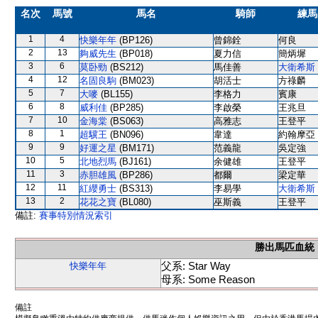
名次
馬號
馬名
騎師
練馬
1
4
快樂年年
(BP126)
曾錦銓
何良
2
13
夠威先生
(BP018)
夏力信
簡炳墀
3
6
莫卧勁
(BS212)
馬佳善
大衛希斯
4
12
名固良駒
(BM023)
胡活士
方祿麟
5
7
大嘜
(BL155)
李格力
賓康
6
8
威利佳
(BP285)
李啟榮
王兆旦
7
10
金海棠
(BS063)
高雅志
王登平
8
1
超驥王
(BN096)
韋達
約翰摩亞
9
9
好運之星
(BM171)
范義龍
吳定強
10
5
北地烈馬
(BJ161)
余健雄
王登平
11
3
赤胆雄風
(BP286)
都爾
梁定華
12
11
紅纓勇士
(BS313)
李易學
大衛希斯
13
2
花花之寶
(BL080)
巫斯義
王登平
備註:
賽事特別情況索引
勝出馬匹血統
父系: Star Way
快樂年年
母系: Some Reason
備註