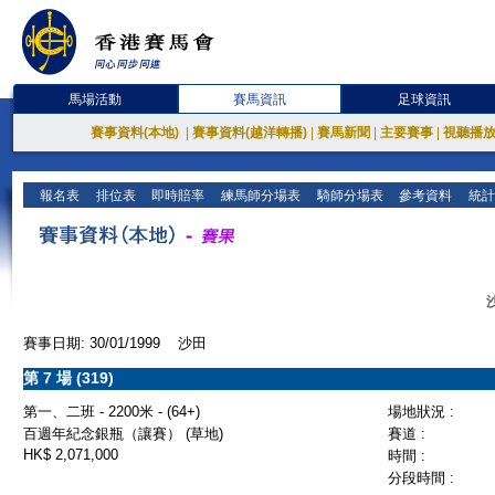
馬場活動
賽馬資訊
足球資訊
賽事資料(本地)
|
賽事資料(越洋轉播)
|
賽馬新聞
|
主要賽事
|
視聽播
報名表
排位表
即時賠率
練馬師分場表
騎師分場表
參考資料
統計
賽事日期: 30/01/1999 沙田
第 7 場 (319)
第一、二班 - 2200米 - (64+)
場地狀況 :
百週年紀念銀瓶（讓賽） (草地)
賽道 :
HK$ 2,071,000
時間 :
分段時間 :