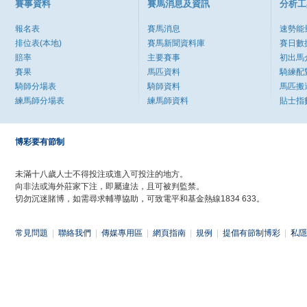
賽事資料
賽馬消息及資訊
分析工
報名表
賽馬消息
速勢能
排位表(本地)
賽馬新聞資料庫
賽日數
賠率
主要賽事
初出馬
賽果
馬匹資料
騎練配
騎師分場表
騎師資料
馬匹搬
練馬師分場表
練馬師資料
貼士指
博彩要有節制
未滿十八歲人士不得投注或進入可投注的地方。
向非法或海外莊家下注，即屬違法，且可被判監禁。
切勿沉迷賭博，如需尋求輔導協助，可致電平和基金熱線1834 633。
常見問題
|
聯絡我們
|
傳媒專用區
|
網頁指南
|
規例
|
提倡有節制博彩
|
私隱