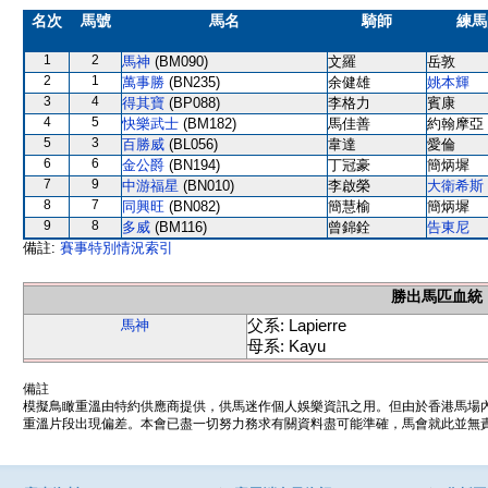
名次
馬號
馬名
騎師
練馬
1
2
馬神
(BM090)
文羅
岳敦
2
1
萬事勝
(BN235)
余健雄
姚本輝
3
4
得其寶
(BP088)
李格力
賓康
4
5
快樂武士
(BM182)
馬佳善
約翰摩亞
5
3
百勝威
(BL056)
韋達
愛倫
6
6
金公爵
(BN194)
丁冠豪
簡炳墀
7
9
中游福星
(BN010)
李啟榮
大衛希斯
8
7
同興旺
(BN082)
簡慧榆
簡炳墀
9
8
多威
(BM116)
曾錦銓
告東尼
備註:
賽事特別情況索引
勝出馬匹血統
父系: Lapierre
馬神
母系: Kayu
備註
模擬鳥瞰重溫由特約供應商提供，供馬迷作個人娛樂資訊之用。但由於香港馬場
重溫片段出現偏差。本會已盡一切努力務求有關資料盡可能準確，馬會就此並無責