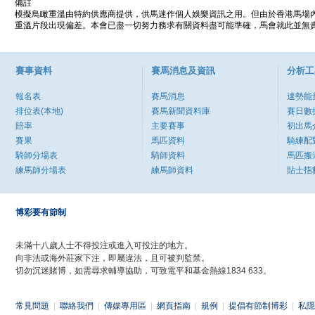
備註
模擬鳥瞰重溫由特約供應商提供，供馬迷作個人娛樂資訊之用。但由於香港馬場
重溫片段出現偏差。本會已盡一切努力務求有關資料盡可能準確，馬會就此並無責
賽事資料
賽馬消息及資訊
分析工
報名表
賽馬消息
速勢能
排位表(本地)
賽馬新聞資料庫
賽日數
賠率
主要賽事
初出馬
賽果
馬匹資料
騎練配
騎師分場表
騎師資料
馬匹搬
練馬師分場表
練馬師資料
貼士指
博彩要有節制
未滿十八歲人士不得投注或進入可投注的地方。
向非法或海外莊家下注，即屬違法，且可被判監禁。
切勿沉迷賭博，如需尋求輔導協助，可致電平和基金熱線1834 633。
常見問題
|
聯絡我們
|
傳媒專用區
|
網頁指南
|
規例
|
提倡有節制博彩
|
私隱