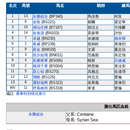
名次
馬號
馬名
騎師
練馬
1
13
永勝組合
(BP340)
馬佳善
何良
2
6
金瓶
(BS221)
都爾
梁定華
3
10
潮汕生輝
(BT187)
胡活士
方祿麟
4
14
金進源
(BN103)
莫振華
許怡
5
7
卓越
(BN230)
余健雄
姚本輝
6
1
泰威
(BP139)
曾錦銓
黃偉烈
7
9
新金
(BM028)
文羅
夏志信
8
3
箭步如飛
(BN011)
范義龍
吳定強
9
4
長勝將軍
(BS095)
曉斯
呂健威
10
2
橫掃千軍
(BS004)
簡慧榆
黃汝安
11
5
眾心知
(BS270)
高雅志
告達理
12
12
飛馳
(BS125)
何志文
愛倫
13
8
運財福將
(BS322)
巫斯義
黃偉烈
WV
11
呼風喚雨
(BS318)
韋達
愛倫
備註:
賽事特別情況索引
勝出馬匹血統
父系: Centaine
永勝組合
母系: Syrian Sea