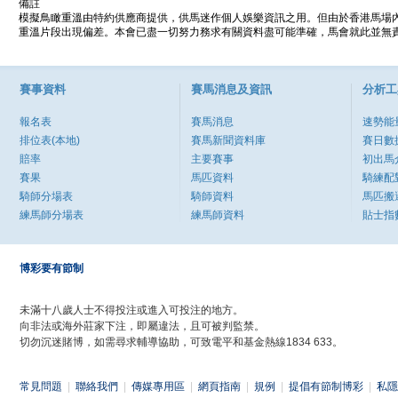
備註
模擬鳥瞰重溫由特約供應商提供，供馬迷作個人娛樂資訊之用。但由於香港馬場
重溫片段出現偏差。本會已盡一切努力務求有關資料盡可能準確，馬會就此並無責
賽事資料
賽馬消息及資訊
分析工
報名表
賽馬消息
速勢能
排位表(本地)
賽馬新聞資料庫
賽日數
賠率
主要賽事
初出馬
賽果
馬匹資料
騎練配
騎師分場表
騎師資料
馬匹搬
練馬師分場表
練馬師資料
貼士指
博彩要有節制
未滿十八歲人士不得投注或進入可投注的地方。
向非法或海外莊家下注，即屬違法，且可被判監禁。
切勿沉迷賭博，如需尋求輔導協助，可致電平和基金熱線1834 633。
常見問題
|
聯絡我們
|
傳媒專用區
|
網頁指南
|
規例
|
提倡有節制博彩
|
私隱