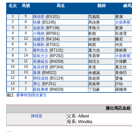
名次
馬號
馬名
騎師
練馬
1
5
輝煌星
(BS101)
范義龍
賓康
2
8
快勝
(BS245)
馬佳善
大衛希斯
3
3
金銀島
(BP136)
李格力
賓康
4
4
小飛俠
(BP061)
靳能
告達理
5
12
福建寶
(BK184)
余健雄
蘭尼
6
9
快勝駒
(BT052)
曉斯
何良
7
1
勝利先生
(BT131)
夏力信
簡炳墀
8
14
嘻哈大少
(BP292)
李易學
大衛希斯
9
11
長勝組合
(BN259)
胡活士
方祿麟
10
10
進昌得寶
(BP304)
韋達
夏志信
11
13
泰康
(BM022)
余健誠
黃偉烈
12
6
輝煌成就
(BS124)
曾超祺
愛倫
13
7
濟公
(BP251)
莫振華
許怡
14
2
眼鏡勇將
(BN029)
丁冠豪
羅國洲
備註:
賽事特別情況索引
勝出馬匹血統
父系: Afleet
輝煌星
母系: Windita