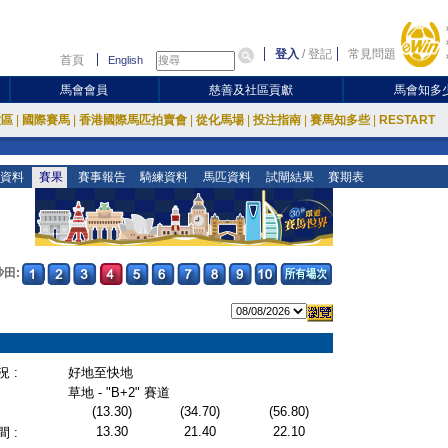
登入
/
登記
常見問題
首頁
English
馬會會員
慈善及社區貢獻
馬會知多
放區
|
國際賽馬
|
香港國際馬匹拍賣會
|
從化馬場
|
投注指南
|
賽馬知多些
|
RESTART
資料
賽果
賽事報告
騎練資料
馬匹資料
試閘結果
賽期表
沙田:
 :
好地至快地
草地 - "B+2" 賽道
(13.30)
(34.70)
(56.80)
13.30
21.40
22.10
 :