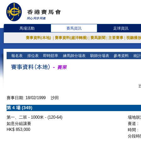
馬場活動
賽馬資訊
足球資訊
賽事資料(本地)
|
賽事資料(越洋轉播)
|
賽馬新聞
|
主要賽事
|
視聽播
報名表
排位表
即時賠率
練馬師分場表
騎師分場表
參考資料
統計
賽事日期: 18/02/1999 沙田
第 4 場 (349)
第一、二班 - 1000米 - (120-64)
場地狀況
如意分組讓賽
賽道 :
HK$ 853,000
時間 :
分段時間