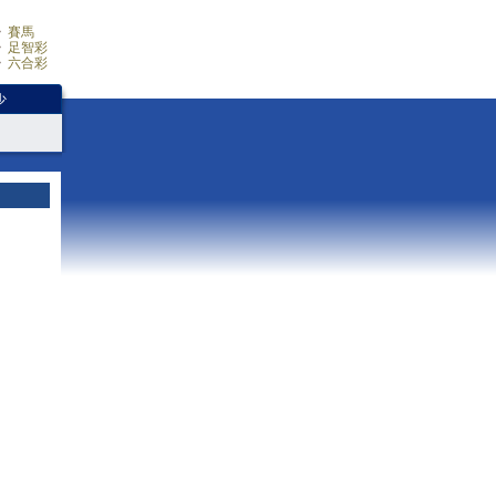
賽馬
足智彩
六合彩
少