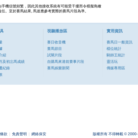
內手機信號頻繁，因此其他接收系統有可能受干擾而令模擬鳥瞰
任。至於賽馬結果, 馬迷應參考實際的賽馬片段為準。
具
視聽播放區
實用資訊
量
賽日收音機
賽馬日一般資訊
據
賽馬節目
檔位統計
介紹
試閘片段
騎師王統計
對及初岀馬成績
自購馬來港前賽事片段
靈活玩
遷紀錄
賽馬娛樂新聞
傳媒專用區
數
條款
|
免責聲明
|
網絡保安
版權所有 不得轉載 © 2000