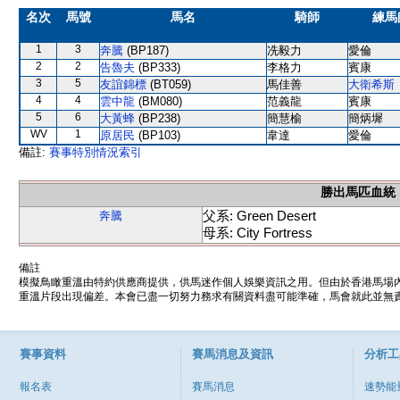
名次
馬號
馬名
騎師
練馬
1
3
奔騰
(BP187)
冼毅力
愛倫
2
2
告魯夫
(BP333)
李格力
賓康
3
5
友誼錦標
(BT059)
馬佳善
大衛希斯
4
4
雲中龍
(BM080)
范義龍
賓康
5
6
大黃蜂
(BP238)
簡慧榆
簡炳墀
WV
1
原居民
(BP103)
韋達
愛倫
備註:
賽事特別情況索引
勝出馬匹血統
父系: Green Desert
奔騰
母系: City Fortress
備註
模擬鳥瞰重溫由特約供應商提供，供馬迷作個人娛樂資訊之用。但由於香港馬場
重溫片段出現偏差。本會已盡一切努力務求有關資料盡可能準確，馬會就此並無責
賽事資料
賽馬消息及資訊
分析工
報名表
賽馬消息
速勢能