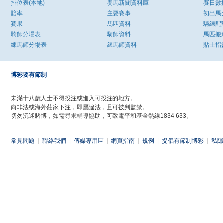
排位表(本地)
賽馬新聞資料庫
賽日數
賠率
主要賽事
初出馬
賽果
馬匹資料
騎練配
騎師分場表
騎師資料
馬匹搬
練馬師分場表
練馬師資料
貼士指
博彩要有節制
未滿十八歲人士不得投注或進入可投注的地方。
向非法或海外莊家下注，即屬違法，且可被判監禁。
切勿沉迷賭博，如需尋求輔導協助，可致電平和基金熱線1834 633。
常見問題
|
聯絡我們
|
傳媒專用區
|
網頁指南
|
規例
|
提倡有節制博彩
|
私隱