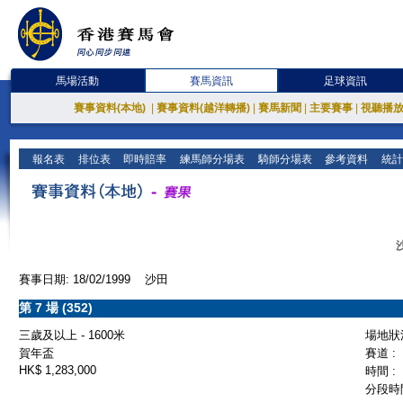
馬場活動
賽馬資訊
足球資訊
賽事資料(本地)
|
賽事資料(越洋轉播)
|
賽馬新聞
|
主要賽事
|
視聽播
報名表
排位表
即時賠率
練馬師分場表
騎師分場表
參考資料
統計
賽事日期: 18/02/1999 沙田
第 7 場 (352)
三歲及以上 - 1600米
場地狀況
賀年盃
賽道 :
HK$ 1,283,000
時間 :
分段時間