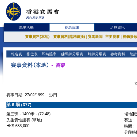
馬場活動
賽馬資訊
足球資訊
賽事資料(本地)
|
賽事資料(越洋轉播)
|
賽馬新聞
|
主要賽事
|
視聽播
報名表
排位表
即時賠率
練馬師分場表
騎師分場表
參考資料
統計
賽事日期: 27/02/1999 沙田
第 6 場 (377)
第三班 - 1400米 - (72-48)
場地狀況
先生貴性讓賽 (草地)
賽道 :
HK$ 633,000
時間 :
分段時間