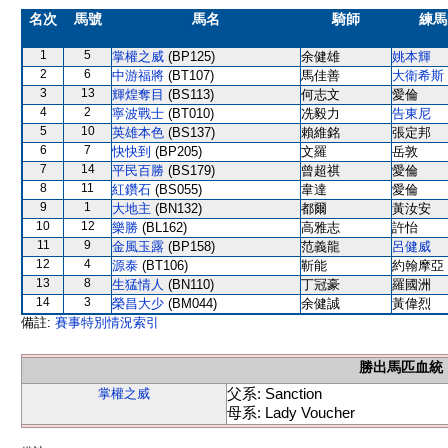
名次
馬號
馬名
騎師
練馬
1
5
掌權之威
(BP125)
余健雄
姚本輝
2
6
中游福將
(BT107)
馬佳善
大衛希斯
3
13
輝煌奪目
(BS113)
何志文
愛倫
4
2
寧波戰士
(BT010)
冼毅力
告東尼
5
10
英雄本色
(BS137)
賴維銘
張定邦
6
7
快快到
(BP205)
文羅
岳敦
7
14
平民百勝
(BS179)
曾超祺
愛倫
8
11
紅鑽石
(BS055)
韋達
愛倫
9
1
大地主
(BN132)
都爾
黃汝安
10
12
樂勝
(BL162)
高雅志
許怡
11
9
金風玉露
(BP158)
范義龍
呂健威
12
4
源泰
(BT106)
靳能
約翰摩亞
13
8
生猛情人
(BN110)
丁冠豪
羅國洲
14
3
榮昌大少
(BM044)
余健誠
黃偉烈
備註:
賽事特別情況索引
勝出馬匹血統
父系: Sanction
掌權之威
母系: Lady Voucher