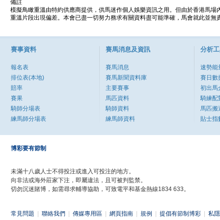
備註
模擬鳥瞰重溫由特約供應商提供，供馬迷作個人娛樂資訊之用。但由於香港馬場
重溫片段出現偏差。本會已盡一切努力務求有關資料盡可能準確，馬會就此並無責
賽事資料
賽馬消息及資訊
分析工
報名表
賽馬消息
速勢能
排位表(本地)
賽馬新聞資料庫
賽日數
賠率
主要賽事
初出馬
賽果
馬匹資料
騎練配
騎師分場表
騎師資料
馬匹搬
練馬師分場表
練馬師資料
貼士指
博彩要有節制
未滿十八歲人士不得投注或進入可投注的地方。
向非法或海外莊家下注，即屬違法，且可被判監禁。
切勿沉迷賭博，如需尋求輔導協助，可致電平和基金熱線1834 633。
常見問題
|
聯絡我們
|
傳媒專用區
|
網頁指南
|
規例
|
提倡有節制博彩
|
私隱