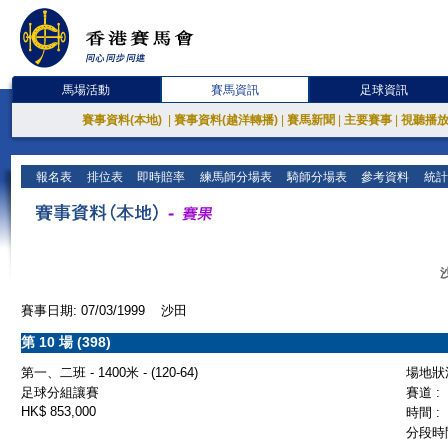
馬場活動
賽馬資訊
足球資訊
賽事資料(本地)
|
賽事資料(越洋轉播)
|
賽馬新聞
|
主要賽事
|
視聽播
報名表
排位表
即時賠率
練馬師分場表
騎師分場表
參考資料
統計
賽事日期: 07/03/1999 沙田
第 10 場 (398)
第一、二班 - 1400米 - (120-64)
場地狀況
足球分組讓賽
賽道 :
HK$ 853,000
時間 :
分段時間