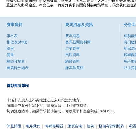
模擬鳥瞰重溫由特約供應商提供，供馬迷作個人娛樂資訊之用。但由於香港馬場
重溫片段出現偏差。本會已盡一切努力務求有關資料盡可能準確，馬會就此並無責
賽事資料
賽馬消息及資訊
分析工
報名表
賽馬消息
速勢能
排位表(本地)
賽馬新聞資料庫
賽日數
賠率
主要賽事
初出馬
賽果
馬匹資料
騎練配
騎師分場表
騎師資料
馬匹搬
練馬師分場表
練馬師資料
貼士指
博彩要有節制
未滿十八歲人士不得投注或進入可投注的地方。
向非法或海外莊家下注，即屬違法，且可被判監禁。
切勿沉迷賭博，如需尋求輔導協助，可致電平和基金熱線1834 633。
常見問題
|
聯絡我們
|
傳媒專用區
|
網頁指南
|
規例
|
提倡有節制博彩
|
私隱