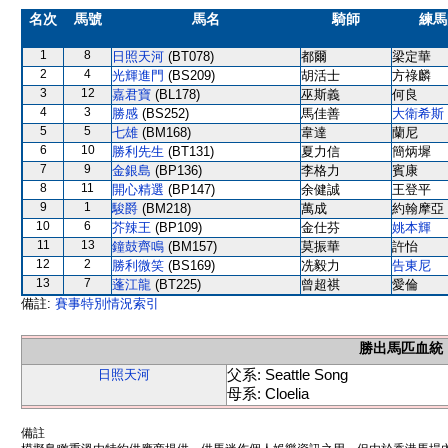
名次
馬號
馬名
騎師
練馬
1
8
日照天河
(BT078)
都爾
梁定華
2
4
光輝進門
(BS209)
胡活士
方祿麟
3
12
嘉君寶
(BL178)
巫斯義
何良
4
3
勝感
(BS252)
馬佳善
大衛希斯
5
5
七雄
(BM168)
韋達
蘭尼
6
10
勝利先生
(BT131)
夏力信
簡炳墀
7
9
金銀島
(BP136)
李格力
賓康
8
11
開心精選
(BP147)
余健誠
王登平
9
1
駿爵
(BM218)
萬成
約翰摩亞
10
6
芥辣王
(BP109)
金仕芬
姚本輝
11
13
鐘鼓齊鳴
(BM157)
莫振華
許怡
12
2
勝利微笑
(BS169)
冼毅力
告東尼
13
7
蓬江龍
(BT225)
曾超祺
愛倫
備註:
賽事特別情況索引
勝出馬匹血統
父系: Seattle Song
日照天河
母系: Cloelia
備註