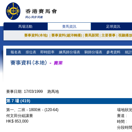
馬場活動
賽馬資訊
足球資訊
賽事資料(本地)
|
賽事資料(越洋轉播)
|
賽馬新聞
|
主要賽事
|
視聽播
報名表
排位表
即時賠率
練馬師分場表
騎師分場表
參考資料
統計
賽事日期: 17/03/1999 跑馬地
第 7 場 (419)
第一、二班 - 1800米 - (120-64)
場地狀況 
何文田分組讓賽
賽道 :
HK$ 853,000
時間 :
分段時間 