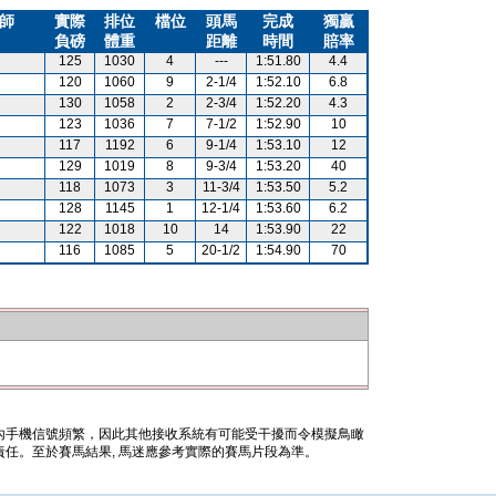
師
實際
排位
檔位
頭馬
完成
獨贏
負磅
體重
距離
時間
賠率
125
1030
4
---
1:51.80
4.4
120
1060
9
2-1/4
1:52.10
6.8
130
1058
2
2-3/4
1:52.20
4.3
123
1036
7
7-1/2
1:52.90
10
117
1192
6
9-1/4
1:53.10
12
129
1019
8
9-3/4
1:53.20
40
118
1073
3
11-3/4
1:53.50
5.2
128
1145
1
12-1/4
1:53.60
6.2
122
1018
10
14
1:53.90
22
116
1085
5
20-1/2
1:54.90
70
內手機信號頻繁，因此其他接收系統有可能受干擾而令模擬鳥瞰
任。至於賽馬結果, 馬迷應參考實際的賽馬片段為準。