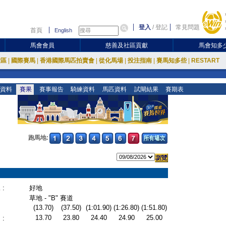
登入
/
登記
常見問題
首頁
English
馬會會員
慈善及社區貢獻
馬會知多
放區
|
國際賽馬
|
香港國際馬匹拍賣會
|
從化馬場
|
投注指南
|
賽馬知多些
|
RESTART
資料
賽果
賽事報告
騎練資料
馬匹資料
試閘結果
賽期表
跑馬地:
:
好地
草地 - "B" 賽道
(13.70)
(37.50)
(1:01.90)
(1:26.80)
(1:51.80)
13.70
23.80
24.40
24.90
25.00
: