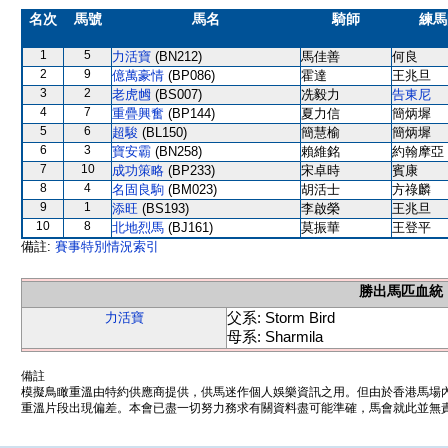
名次
馬號
馬名
騎師
練馬
1
5
力活寶
(BN212)
馬佳善
何良
2
9
億萬豪情
(BP086)
霍達
王兆旦
3
2
老虎乸
(BS007)
冼毅力
告東尼
4
7
重疊興奮
(BP144)
夏力信
簡炳墀
5
6
超駿
(BL150)
簡慧榆
簡炳墀
6
3
寶安霸
(BN258)
賴維銘
約翰摩亞
7
10
成功策略
(BP233)
宋卓時
賓康
8
4
名固良駒
(BM023)
胡活士
方祿麟
9
1
添旺
(BS193)
李啟榮
王兆旦
10
8
北地烈馬
(BJ161)
莫振華
王登平
備註:
賽事特別情況索引
勝出馬匹血統
父系: Storm Bird
力活寶
母系: Sharmila
備註
模擬鳥瞰重溫由特約供應商提供，供馬迷作個人娛樂資訊之用。但由於香港馬場
重溫片段出現偏差。本會已盡一切努力務求有關資料盡可能準確，馬會就此並無責