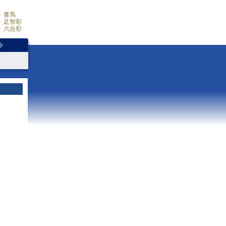
賽馬
足智彩
六合彩
少