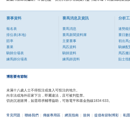
賽事資料
賽馬消息及資訊
分析工
報名表
賽馬消息
速勢能
排位表(本地)
賽馬新聞資料庫
賽日數
賠率
主要賽事
初出馬
賽果
馬匹資料
騎練配
騎師分場表
騎師資料
馬匹搬
練馬師分場表
練馬師資料
貼士指
博彩要有節制
未滿十八歲人士不得投注或進入可投注的地方。
向非法或海外莊家下注，即屬違法，且可被判監禁。
切勿沉迷賭博，如需尋求輔導協助，可致電平和基金熱線1834 633。
常見問題
|
聯絡我們
|
傳媒專用區
|
網頁指南
|
規例
|
提倡有節制博彩
|
私隱