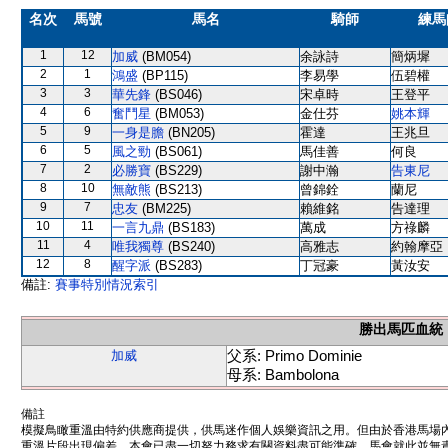
名次
馬號
馬名
騎師
練馬
1
12
加威
(BM054)
余詠詩
簡炳墀
2
1
鴻盛
(BP115)
李易學
伍碧權
3
3
華先鋒
(BS046)
宋卓時
王登平
4
6
奮鬥星
(BM053)
金仕芬
姚本輝
5
9
一身是膽
(BN205)
霍達
王兆旦
6
5
風之勁
(BS061)
馬佳善
何良
7
2
必勝寶
(BS229)
謝中瀚
告東尼
8
10
無敵熊
(BS213)
曾錦銓
蘭尼
9
7
忠友
(BM225)
賴維銘
告達理
10
11
一言九鼎
(BS183)
萬成
方祿麟
11
4
唯我獨尊
(BS240)
高雅志
約翰摩亞
12
8
醒字派
(BS283)
丁冠豪
黃汝安
備註:
賽事特別情況索引
勝出馬匹血統
父系: Primo Dominie
加威
母系: Bambolona
備註
模擬鳥瞰重溫由特約供應商提供，供馬迷作個人娛樂資訊之用。但由於香港馬場
重溫片段出現偏差。本會已盡一切努力務求有關資料盡可能準確，馬會就此並無責