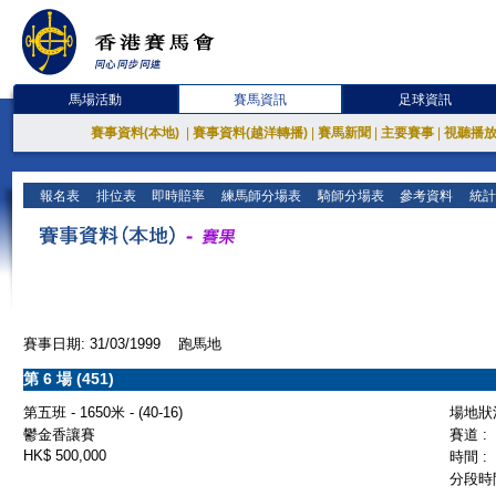
馬場活動
賽馬資訊
足球資訊
賽事資料(本地)
|
賽事資料(越洋轉播)
|
賽馬新聞
|
主要賽事
|
視聽播
報名表
排位表
即時賠率
練馬師分場表
騎師分場表
參考資料
統計
賽事日期: 31/03/1999 跑馬地
第 6 場 (451)
第五班 - 1650米 - (40-16)
場地狀況
鬱金香讓賽
賽道 :
HK$ 500,000
時間 :
分段時間