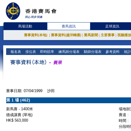
馬場活動
賽馬資訊
足球資訊
賽事資料(本地)
|
賽事資料(越洋轉播)
|
賽馬新聞
|
主要賽事
|
視聽播
報名表
排位表
即時賠率
練馬師分場表
騎師分場表
參考資料
統計
賽事日期: 07/04/1999 沙田
第 1 場 (462)
新馬賽 - 1400米
場地狀況
德成讓賽 (草地)
賽道 :
HK$ 563,000
時間 :
分段時間