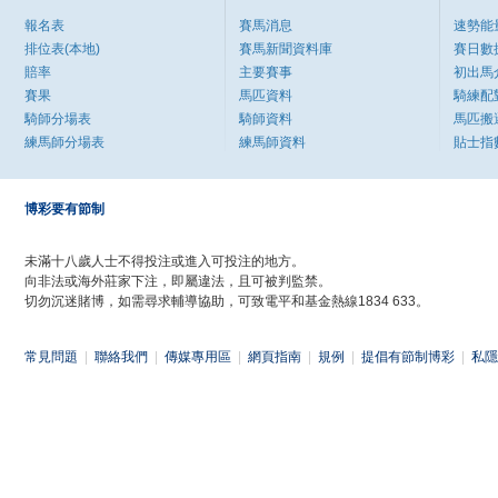
報名表
賽馬消息
速勢能
排位表(本地)
賽馬新聞資料庫
賽日數
賠率
主要賽事
初出馬
賽果
馬匹資料
騎練配
騎師分場表
騎師資料
馬匹搬
練馬師分場表
練馬師資料
貼士指
博彩要有節制
未滿十八歲人士不得投注或進入可投注的地方。
向非法或海外莊家下注，即屬違法，且可被判監禁。
切勿沉迷賭博，如需尋求輔導協助，可致電平和基金熱線1834 633。
常見問題
|
聯絡我們
|
傳媒專用區
|
網頁指南
|
規例
|
提倡有節制博彩
|
私隱