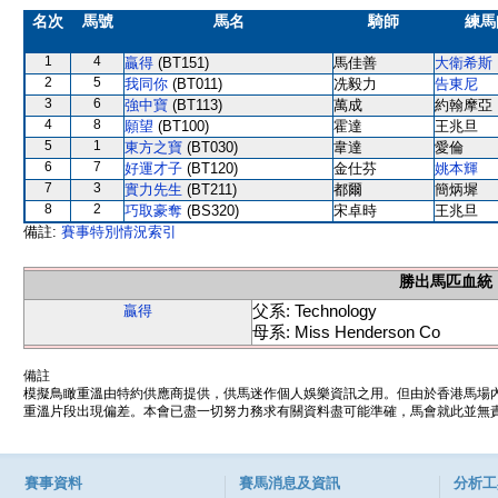
名次
馬號
馬名
騎師
練馬
1
4
贏得
(BT151)
馬佳善
大衛希斯
2
5
我同你
(BT011)
冼毅力
告東尼
3
6
強中寶
(BT113)
萬成
約翰摩亞
4
8
願望
(BT100)
霍達
王兆旦
5
1
東方之寶
(BT030)
韋達
愛倫
6
7
好運才子
(BT120)
金仕芬
姚本輝
7
3
實力先生
(BT211)
都爾
簡炳墀
8
2
巧取豪奪
(BS320)
宋卓時
王兆旦
備註:
賽事特別情況索引
勝出馬匹血統
父系: Technology
贏得
母系: Miss Henderson Co
備註
模擬鳥瞰重溫由特約供應商提供，供馬迷作個人娛樂資訊之用。但由於香港馬場
重溫片段出現偏差。本會已盡一切努力務求有關資料盡可能準確，馬會就此並無責
賽事資料
賽馬消息及資訊
分析工