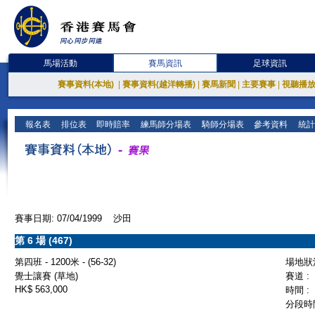
馬場活動
賽馬資訊
足球資訊
賽事資料(本地)
|
賽事資料(越洋轉播)
|
賽馬新聞
|
主要賽事
|
視聽播
報名表
排位表
即時賠率
練馬師分場表
騎師分場表
參考資料
統計
賽事日期: 07/04/1999 沙田
第 6 場 (467)
第四班 - 1200米 - (56-32)
場地狀況
覺士讓賽 (草地)
賽道 :
HK$ 563,000
時間 :
分段時間