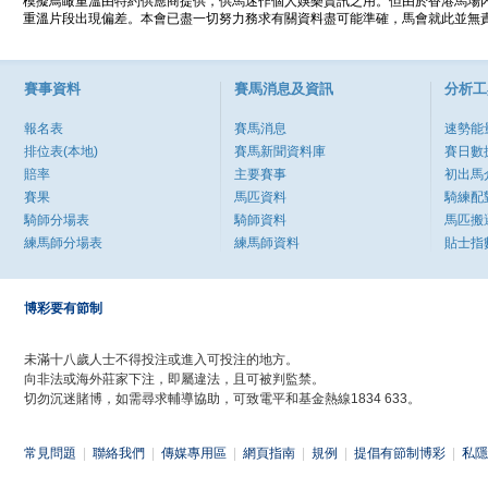
模擬鳥瞰重溫由特約供應商提供，供馬迷作個人娛樂資訊之用。但由於香港馬場
重溫片段出現偏差。本會已盡一切努力務求有關資料盡可能準確，馬會就此並無責
賽事資料
賽馬消息及資訊
分析工
報名表
賽馬消息
速勢能
排位表(本地)
賽馬新聞資料庫
賽日數
賠率
主要賽事
初出馬
賽果
馬匹資料
騎練配
騎師分場表
騎師資料
馬匹搬
練馬師分場表
練馬師資料
貼士指
博彩要有節制
未滿十八歲人士不得投注或進入可投注的地方。
向非法或海外莊家下注，即屬違法，且可被判監禁。
切勿沉迷賭博，如需尋求輔導協助，可致電平和基金熱線1834 633。
常見問題
|
聯絡我們
|
傳媒專用區
|
網頁指南
|
規例
|
提倡有節制博彩
|
私隱