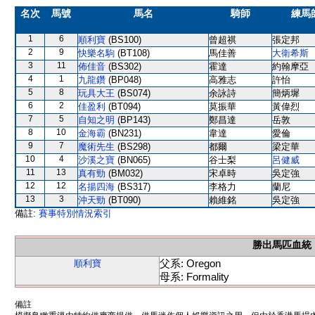
名次
馬號
馬名
騎師
練馬
1
6
順利寶
(BS100)
曾超祺
張定邦
2
9
快樂名駒
(BT108)
馬佳善
大衛希斯
3
11
佈佳音
(BS302)
霍達
約翰摩亞
4
1
九龍鑽
(BP048)
高雅志
許怡
5
8
玩具大王
(BS074)
余詠詩
簡炳墀
6
2
佳盈利
(BT094)
莫振華
黃偉烈
7
5
自知之明
(BP143)
鄭昌達
岳敦
8
10
金海霸
(BN231)
韋達
愛倫
9
7
魔術先生
(BS298)
都爾
梁定華
10
4
沙溪之寶
(BN065)
谷士梨
呂健威
11
13
真有勁
(BM032)
宋卓時
吳定強
12
12
名揚四海
(BS317)
李格力
蘭尼
13
3
沖天勁
(BT090)
賴維銘
吳定強
備註:
賽事特別情況索引
勝出馬匹血統
父系: Oregon
順利寶
母系: Formality
備註