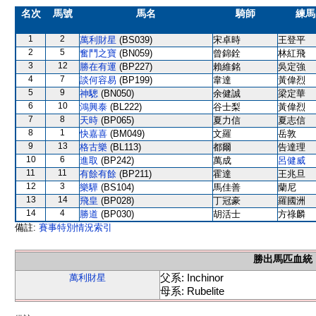
名次
馬號
馬名
騎師
練馬
1
2
萬利財星
(BS039)
宋卓時
王登平
2
5
奮鬥之寶
(BN059)
曾錦銓
林紅飛
3
12
勝在有運
(BP227)
賴維銘
吳定強
4
7
談何容易
(BP199)
韋達
黃偉烈
5
9
神驄
(BN050)
余健誠
梁定華
6
10
鴻興泰
(BL222)
谷士梨
黃偉烈
7
8
天時
(BP065)
夏力信
夏志信
8
1
快嘉喜
(BM049)
文羅
岳敦
9
13
格古樂
(BL113)
都爾
告達理
10
6
進取
(BP242)
萬成
呂健威
11
11
有餘有餘
(BP211)
霍達
王兆旦
12
3
樂驊
(BS104)
馬佳善
蘭尼
13
14
飛皇
(BP028)
丁冠豪
羅國洲
14
4
勝道
(BP030)
胡活士
方祿麟
備註:
賽事特別情況索引
勝出馬匹血統
父系: Inchinor
萬利財星
母系: Rubelite