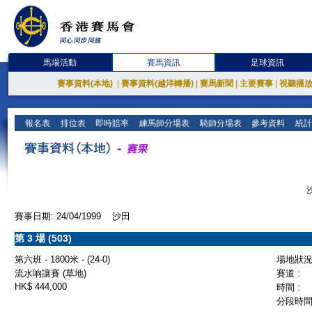
馬場活動
賽馬資訊
足球資訊
賽事資料(本地)
|
賽事資料(越洋轉播)
|
賽馬新聞
|
主要賽事
|
視聽播
報名表
排位表
即時賠率
練馬師分場表
騎師分場表
參考資料
統計
賽事日期: 24/04/1999 沙田
第 3 場 (503)
第六班 - 1800米 - (24-0)
場地狀況 
流水响讓賽 (草地)
賽道 :
HK$ 444,000
時間 :
分段時間 