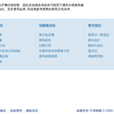
內手機信號頻繁，因此其他接收系統有可能受干擾而令模擬鳥瞰
任。至於賽馬結果, 馬迷應參考實際的賽馬片段為準。
具
視聽播放區
實用資訊
量
賽日收音機
賽馬日一般資訊
據
賽馬節目
檔位統計
介紹
試閘片段
騎師王統計
對及初岀馬成績
自購馬來港前賽事片段
靈活玩
遷紀錄
賽馬娛樂新聞
傳媒專用區
數
條款
|
免責聲明
|
網絡保安
版權所有 不得轉載 © 2000