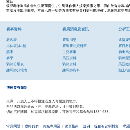
備註
模擬鳥瞰重溫由特約供應商提供，供馬迷作個人娛樂資訊之用。但由於香港馬場
重溫片段出現偏差。本會已盡一切努力務求有關資料盡可能準確，馬會就此並無責
賽事資料
賽馬消息及資訊
分析工
報名表
賽馬消息
速勢能
排位表(本地)
賽馬新聞資料庫
賽日數
賠率
主要賽事
初出馬
賽果
馬匹資料
騎練配
騎師分場表
騎師資料
馬匹搬
練馬師分場表
練馬師資料
貼士指
博彩要有節制
未滿十八歲人士不得投注或進入可投注的地方。
向非法或海外莊家下注，即屬違法，且可被判監禁。
切勿沉迷賭博，如需尋求輔導協助，可致電平和基金熱線1834 633。
常見問題
|
聯絡我們
|
傳媒專用區
|
網頁指南
|
規例
|
提倡有節制博彩
|
私隱