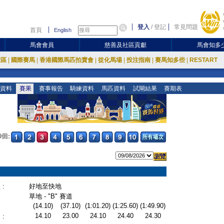
登入
/
登記
常見問題
首頁
English
馬會會員
慈善及社區貢獻
馬會知多
放區
|
國際賽馬
|
香港國際馬匹拍賣會
|
從化馬場
|
投注指南
|
賽馬知多些
|
RESTART
資料
賽果
賽事報告
騎練資料
馬匹資料
試閘結果
賽期表
沙田:
:
好地至快地
草地 - "B" 賽道
(14.10)
(37.10)
(1:01.20)
(1:25.60)
(1:49.90)
14.10
23.00
24.10
24.40
24.30
: