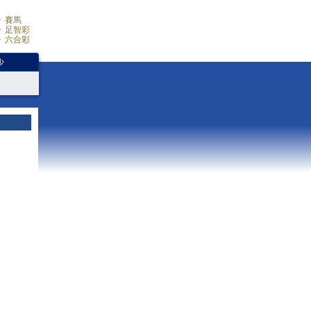
賽馬
足智彩
六合彩
少