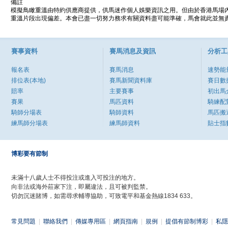
備註
模擬鳥瞰重溫由特約供應商提供，供馬迷作個人娛樂資訊之用。但由於香港馬場
重溫片段出現偏差。本會已盡一切努力務求有關資料盡可能準確，馬會就此並無責
賽事資料
賽馬消息及資訊
分析工
報名表
賽馬消息
速勢能
排位表(本地)
賽馬新聞資料庫
賽日數
賠率
主要賽事
初出馬
賽果
馬匹資料
騎練配
騎師分場表
騎師資料
馬匹搬
練馬師分場表
練馬師資料
貼士指
博彩要有節制
未滿十八歲人士不得投注或進入可投注的地方。
向非法或海外莊家下注，即屬違法，且可被判監禁。
切勿沉迷賭博，如需尋求輔導協助，可致電平和基金熱線1834 633。
常見問題
|
聯絡我們
|
傳媒專用區
|
網頁指南
|
規例
|
提倡有節制博彩
|
私隱