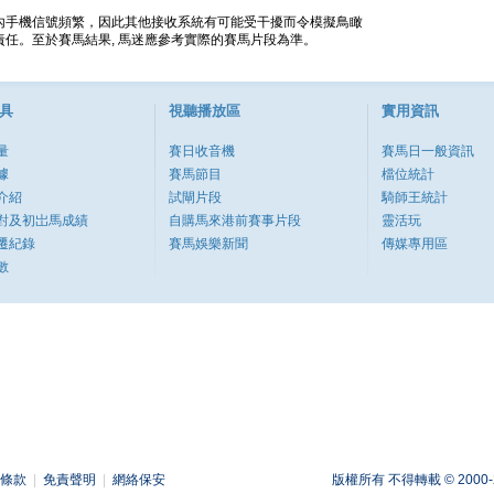
內手機信號頻繁，因此其他接收系統有可能受干擾而令模擬鳥瞰
任。至於賽馬結果, 馬迷應參考實際的賽馬片段為準。
具
視聽播放區
實用資訊
量
賽日收音機
賽馬日一般資訊
據
賽馬節目
檔位統計
介紹
試閘片段
騎師王統計
對及初岀馬成績
自購馬來港前賽事片段
靈活玩
遷紀錄
賽馬娛樂新聞
傳媒專用區
數
條款
|
免責聲明
|
網絡保安
版權所有 不得轉載 © 2000