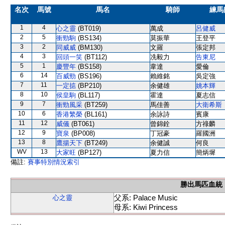
名次
馬號
馬名
騎師
練馬
1
4
心之靈
(BT019)
萬成
呂健威
2
5
衝勁駒
(BS134)
莫振華
王登平
3
2
同威威
(BM130)
文羅
張定邦
4
3
回頭一笑
(BT112)
冼毅力
告東尼
5
1
慶豐年
(BS158)
韋達
愛倫
6
14
百威勁
(BS196)
賴維銘
吳定強
7
11
一定掂
(BP210)
余健雄
姚本輝
8
10
侯皇駒
(BL117)
霍達
夏志信
9
7
衝勁風采
(BT259)
馬佳善
大衛希斯
10
6
香港繁榮
(BL161)
余詠詩
賓康
11
12
威儀
(BT061)
曾錦銓
方祿麟
12
9
寶泉
(BP008)
丁冠豪
羅國洲
13
8
鷹揚天下
(BT249)
余健誠
何良
WV
13
大家旺
(BP127)
夏力信
簡炳墀
備註:
賽事特別情況索引
勝出馬匹血統
父系: Palace Music
心之靈
母系: Kiwi Princess