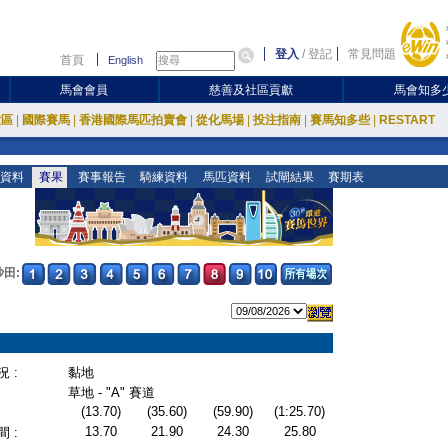
登入
/
登記
常見問題
首頁
English
馬會會員
慈善及社區貢獻
馬會知多
放區
|
國際賽馬
|
香港國際馬匹拍賣會
|
從化馬場
|
投注指南
|
賽馬知多些
|
RESTART
資料
賽果
賽事報告
騎練資料
馬匹資料
試閘結果
賽期表
沙田:
 :
黏地
草地 - "A" 賽道
(13.70)
(35.60)
(59.90)
(1:25.70)
13.70
21.90
24.30
25.80
 :