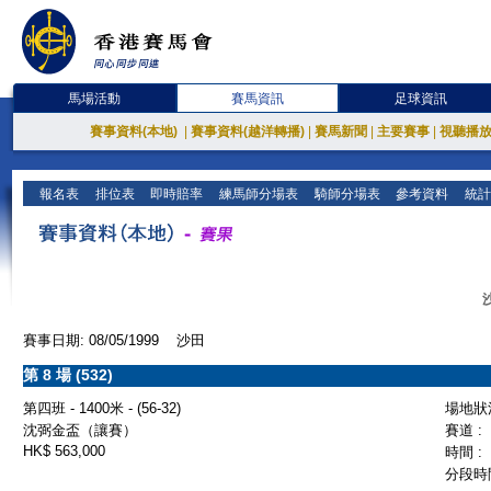
馬場活動
賽馬資訊
足球資訊
賽事資料(本地)
|
賽事資料(越洋轉播)
|
賽馬新聞
|
主要賽事
|
視聽播
報名表
排位表
即時賠率
練馬師分場表
騎師分場表
參考資料
統計
賽事日期: 08/05/1999 沙田
第 8 場 (532)
第四班 - 1400米 - (56-32)
場地狀況
沈弼金盃（讓賽）
賽道 :
HK$ 563,000
時間 :
分段時間