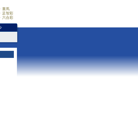
賽馬
足智彩
六合彩
少