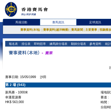
馬場活動
賽馬資訊
足球資訊
賽事資料(本地)
|
賽事資料(越洋轉播)
|
賽馬新聞
|
主要賽事
|
視聽播
報名表
排位表
即時賠率
練馬師分場表
騎師分場表
參考資料
統計
賽事日期: 15/05/1999 沙田
第 2 場 (543)
新馬賽 - 1000米
場地狀況
幸運星讓賽
賽道 :
HK$ 563,000
時間 :
分段時間