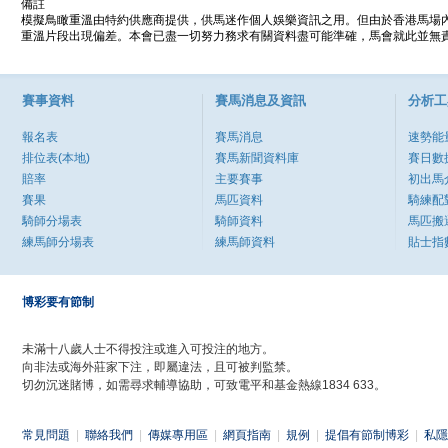
備註
模擬鳥瞰重溫由特約供應商提供，供馬迷作個人娛樂資訊之用。但由於香港馬場
重溫片段出現偏差。本會已盡一切努力務求有關資料盡可能準確，馬會就此並無責
賽事資料
賽馬消息及資訊
分析工
報名表
賽馬消息
速勢能
排位表(本地)
賽馬新聞資料庫
賽日數
賠率
主要賽事
初出馬
賽果
馬匹資料
騎練配
騎師分場表
騎師資料
馬匹搬
練馬師分場表
練馬師資料
貼士指
博彩要有節制
未滿十八歲人士不得投注或進入可投注的地方。
向非法或海外莊家下注，即屬違法，且可被判監禁。
切勿沉迷賭博，如需尋求輔導協助，可致電平和基金熱線1834 633。
常見問題
|
聯絡我們
|
傳媒專用區
|
網頁指南
|
規例
|
提倡有節制博彩
|
私隱