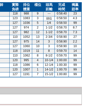
師
實際
排位
檔位
頭馬
完成
獨贏
負磅
體重
距離
時間
賠率
118
988
9
---
0:58.40
23
123
1083
3
0:58.50
4.3
頭位
127
1036
5
1/4
0:58.50
99
127
974
2
1-1/2
0:58.70
8.7
127
982
12
1-1/2
0:58.70
7.3
110
1052
13
2-3/4
0:58.90
27
127
975
14
3
0:58.90
2.2
127
1060
10
3
0:58.90
10
118
1019
11
8
0:59.70
14
110
1062
8
8-1/2
0:59.70
99
120
995
4
10-1/4
1:00.00
99
118
1086
6
12-1/4
1:00.30
99
120
1007
1
14-1/2
1:00.70
99
127
1191
7
15-1/2
1:00.80
99