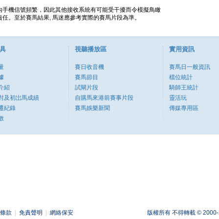
內手機信號頻繁，因此其他接收系統有可能受干擾而令模擬鳥瞰
任。至於賽馬結果, 馬迷應參考實際的賽馬片段為準。
具
視聽播放區
實用資訊
量
賽日收音機
賽馬日一般資訊
據
賽馬節目
檔位統計
介紹
試閘片段
騎師王統計
對及初岀馬成績
自購馬來港前賽事片段
靈活玩
遷紀錄
賽馬娛樂新聞
傳媒專用區
數
條款
|
免責聲明
|
網絡保安
版權所有 不得轉載 © 2000