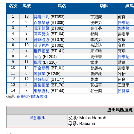
名次
馬號
馬名
騎師
練馬
1
13
得意非凡
(BT053)
丁冠豪
何良
2
9
百無禁忌
(BT008)
冼毅力
告東尼
3
2
電子麒麟
(BT092)
金仕芬
姚本輝
4
3
高深莫測
(BT104)
都爾
梁定華
5
1
神駒必必
(BT079)
李格力
賓康
6
10
英明神駒
(BT082)
余詠詩
賓康
7
8
世界福星
(BT141)
宋卓時
賓康
8
4
同心
(BT204)
馬佳善
告東尼
9
11
風雲
(BT210)
韋達
愛倫
10
14
千金易得
(BT101)
曾超祺
梁定華
11
6
運寶星
(BT245)
曾錦銓
許怡
12
12
特好新聞
(BT177)
萬成
何良
13
5
富榮福星
(BT176)
莫振華
王登平
14
7
繼續勝利
(BT144)
谷士梨
呂健威
備註:
賽事特別情況索引
勝出馬匹血統
父系: Mukaddamah
得意非凡
母系: Babiana