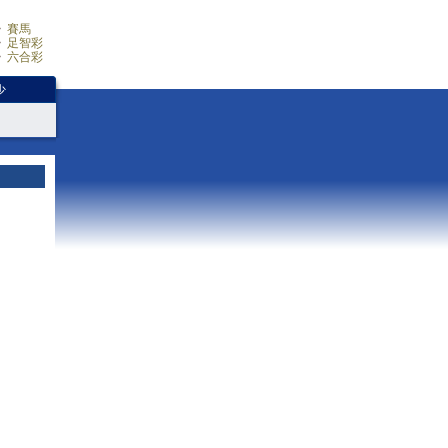
賽馬
足智彩
六合彩
少