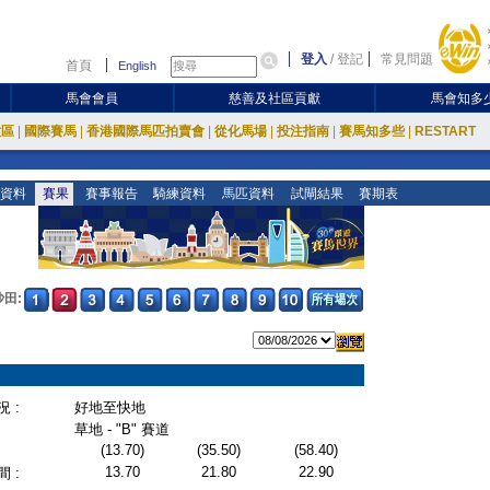
登入
/
登記
常見問題
首頁
English
馬會會員
慈善及社區貢獻
馬會知多
放區
|
國際賽馬
|
香港國際馬匹拍賣會
|
從化馬場
|
投注指南
|
賽馬知多些
|
RESTART
資料
賽果
賽事報告
騎練資料
馬匹資料
試閘結果
賽期表
沙田:
 :
好地至快地
草地 - "B" 賽道
(13.70)
(35.50)
(58.40)
13.70
21.80
22.90
 :