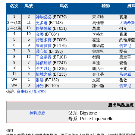
名次
馬號
馬名
騎師
練
1
2
神駒必必
(BT079)
宋卓時
賓康
11
2 平頭馬
更多趣
(BT148)
馬佳善
大衛希斯
13
2 平頭馬
快樂無敵
(BT031)
萬成
何良
4
10
金嘜
(BT084)
李格力
賓康
5
5
行運多寶
(BT005)
霍達
約翰摩亞
6
9
豊暐寶寶
(BT179)
賴維銘
告東尼
7
8
澤心知
(BT193)
曾超祺
愛倫
8
12
千金易得
(BT101)
都爾
梁定華
9
7
得償所願
(BT247)
韋達
愛倫
10
6
全力以赴
(BT216)
胡活士
王兆旦
11
4
龍城之威
(BT133)
金仕芬
呂健威
WV
1
群勝
(BT132)
文羅
岳敦
WV
3
神光
(BT199)
謝中瀚
告東尼
備註:
賽事特別情況索引
勝出馬匹血統
父系: Bigstone
神駒必必
母系: Petite Liqueurelle
備註