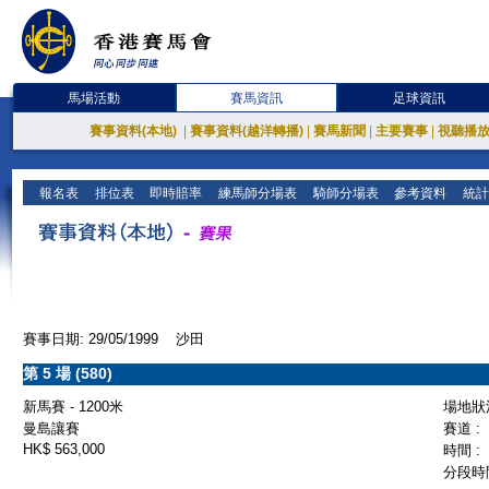
馬場活動
賽馬資訊
足球資訊
賽事資料(本地)
|
賽事資料(越洋轉播)
|
賽馬新聞
|
主要賽事
|
視聽播
報名表
排位表
即時賠率
練馬師分場表
騎師分場表
參考資料
統計
賽事日期: 29/05/1999 沙田
第 5 場 (580)
新馬賽 - 1200米
場地狀況
曼島讓賽
賽道 :
HK$ 563,000
時間 :
分段時間