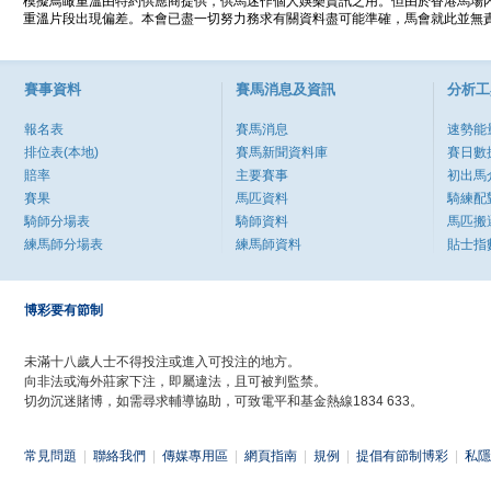
模擬鳥瞰重溫由特約供應商提供，供馬迷作個人娛樂資訊之用。但由於香港馬場
重溫片段出現偏差。本會已盡一切努力務求有關資料盡可能準確，馬會就此並無責
賽事資料
賽馬消息及資訊
分析工
報名表
賽馬消息
速勢能
排位表(本地)
賽馬新聞資料庫
賽日數
賠率
主要賽事
初出馬
賽果
馬匹資料
騎練配
騎師分場表
騎師資料
馬匹搬
練馬師分場表
練馬師資料
貼士指
博彩要有節制
未滿十八歲人士不得投注或進入可投注的地方。
向非法或海外莊家下注，即屬違法，且可被判監禁。
切勿沉迷賭博，如需尋求輔導協助，可致電平和基金熱線1834 633。
常見問題
|
聯絡我們
|
傳媒專用區
|
網頁指南
|
規例
|
提倡有節制博彩
|
私隱