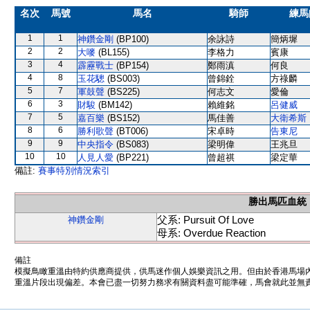
名次
馬號
馬名
騎師
練馬
1
1
神鑽金剛
(BP100)
余詠詩
簡炳墀
2
2
大嘜
(BL155)
李格力
賓康
3
4
霹靂戰士
(BP154)
鄭雨滇
何良
4
8
玉花驄
(BS003)
曾錦銓
方祿麟
5
7
軍鼓聲
(BS225)
何志文
愛倫
6
3
財駿
(BM142)
賴維銘
呂健威
7
5
嘉百樂
(BS152)
馬佳善
大衛希斯
8
6
勝利歌聲
(BT006)
宋卓時
告東尼
9
9
中央指令
(BS083)
梁明偉
王兆旦
10
10
人見人愛
(BP221)
曾超祺
梁定華
備註:
賽事特別情況索引
勝出馬匹血統
父系: Pursuit Of Love
神鑽金剛
母系: Overdue Reaction
備註
模擬鳥瞰重溫由特約供應商提供，供馬迷作個人娛樂資訊之用。但由於香港馬場
重溫片段出現偏差。本會已盡一切努力務求有關資料盡可能準確，馬會就此並無責