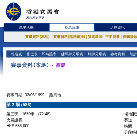
馬場活動
賽馬資訊
足球資訊
賽事資料(本地)
|
賽事資料(越洋轉播)
|
賽馬新聞
|
主要賽事
|
視聽播
報名表
排位表
即時賠率
練馬師分場表
騎師分場表
參考資料
統計
賽事日期: 02/06/1999 跑馬地
第 2 場 (586)
第三班 - 1650米 - (72-48)
場地狀況
火炭讓賽
賽道 :
HK$ 633,000
時間 :
分段時間