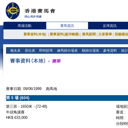
馬場活動
賽馬資訊
足球資訊
賽事資料(本地)
|
賽事資料(越洋轉播)
|
賽馬新聞
|
主要賽事
|
視聽播
報名表
排位表
即時賠率
練馬師分場表
騎師分場表
參考資料
統計
賽事日期: 09/06/1999 跑馬地
第 5 場 (604)
第三班 - 1650米 - (72-48)
場地狀況
牛頭角讓賽
賽道 :
HK$ 633,000
時間 :
分段時間