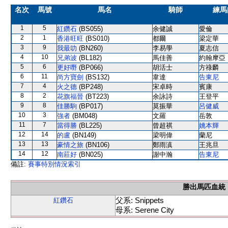
名次
馬號
馬名
騎師
練馬
1
5
紅鑽石
(BS055)
余健誠
愛倫
2
1
香港旺旺
(BS010)
都爾
梁定華
3
9
我最叻
(BN260)
李易學
夏志信
4
10
兄弟波
(BL182)
馬佳善
約翰摩亞
5
6
更好嘢
(BP066)
胡活士
方祿麟
6
11
尚方寶劍
(BS132)
韋達
告東尼
7
4
火之德
(BP248)
宋卓時
賓康
8
2
花旗福晉
(BT223)
余詠詩
王登平
9
8
佳勝駒
(BP017)
莫振華
呂健威
10
3
強者
(BM048)
文羅
岳敦
11
7
當得勝
(BL225)
曾超祺
姚本輝
12
14
的盧
(BN149)
梁明偉
蘭尼
13
13
豪情之旅
(BN106)
鄭雨滇
王兆旦
14
12
南莊好
(BN025)
謝中瀚
告東尼
備註:
賽事特別情況索引
勝出馬匹血統
父系: Snippets
紅鑽石
母系: Serene City