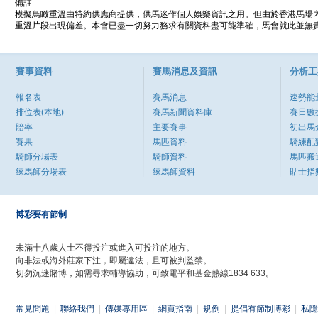
備註
模擬鳥瞰重溫由特約供應商提供，供馬迷作個人娛樂資訊之用。但由於香港馬場
重溫片段出現偏差。本會已盡一切努力務求有關資料盡可能準確，馬會就此並無責
賽事資料
賽馬消息及資訊
分析工
報名表
賽馬消息
速勢能
排位表(本地)
賽馬新聞資料庫
賽日數
賠率
主要賽事
初出馬
賽果
馬匹資料
騎練配
騎師分場表
騎師資料
馬匹搬
練馬師分場表
練馬師資料
貼士指
博彩要有節制
未滿十八歲人士不得投注或進入可投注的地方。
向非法或海外莊家下注，即屬違法，且可被判監禁。
切勿沉迷賭博，如需尋求輔導協助，可致電平和基金熱線1834 633。
常見問題
|
聯絡我們
|
傳媒專用區
|
網頁指南
|
規例
|
提倡有節制博彩
|
私隱