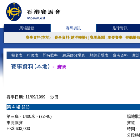
馬場活動
賽馬資訊
足球資訊
賽事資料(本地)
|
賽事資料(越洋轉播)
|
賽馬新聞
|
主要賽事
|
視聽播
報名表
排位表
即時賠率
練馬師分場表
騎師分場表
參考資料
統計
賽事日期: 11/09/1999 沙田
第 4 場 (21)
第三班 - 1400米 - (72-48)
場地狀況
東莞讓賽
賽道 :
HK$ 633,000
時間 :
分段時間