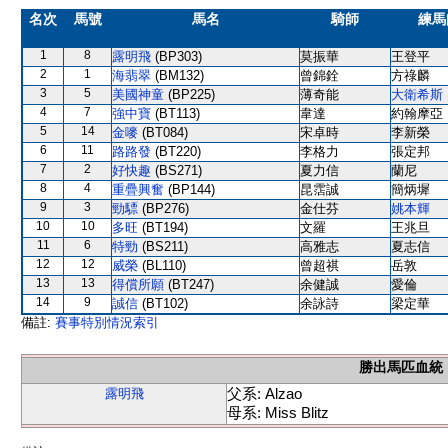
名次
馬號
馬名
騎師
練馬
1
8
露明飛
(BP303)
莫振華
王登平
2
1
海翡翠
(BM132)
曾錦銓
方祿麟
3
5
美國神童
(BP225)
薄奇能
大衛希斯
4
7
強中寶
(BT113)
韋達
約翰摩亞
5
14
金嘜
(BT084)
宋卓時
李新榮
6
11
路路發
(BT220)
李格力
張定邦
7
2
好快趣
(BS271)
夏力信
蘭尼
8
4
重疊興奮
(BP144)
昆霑誠
簡炳墀
9
3
勁驃
(BP276)
金仕芬
姚本輝
10
10
多旺
(BT194)
文羅
王兆旦
11
6
特勁
(BS211)
高雅志
夏志信
12
12
威榮
(BL110)
曾超祺
岳敦
13
13
得償所願
(BT247)
余健誠
愛倫
14
9
誠信
(BT102)
余詠詩
梁定華
備註:
賽事特別情況索引
勝出馬匹血統
父系: Alzao
露明飛
母系: Miss Blitz