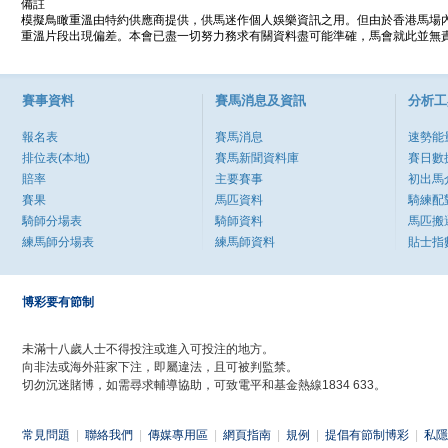
備註
模擬鳥瞰重溫由特約供應商提供，供馬迷作個人娛樂資訊之用。但由於香港馬場
重溫片段出現偏差。本會已盡一切努力務求有關資料盡可能準確，馬會就此並無責
賽事資料
賽馬消息及資訊
分析工
報名表
賽馬消息
速勢能
排位表(本地)
賽馬新聞資料庫
賽日數
賠率
主要賽事
初出馬
賽果
馬匹資料
騎練配
騎師分場表
騎師資料
馬匹搬
練馬師分場表
練馬師資料
貼士指
博彩要有節制
未滿十八歲人士不得投注或進入可投注的地方。
向非法或海外莊家下注，即屬違法，且可被判監禁。
切勿沉迷賭博，如需尋求輔導協助，可致電平和基金熱線1834 633。
常見問題
|
聯絡我們
|
傳媒專用區
|
網頁指南
|
規例
|
提倡有節制博彩
|
私隱