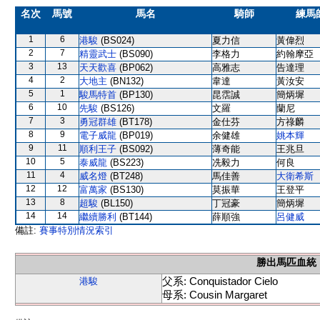
名次
馬號
馬名
騎師
練馬
1
6
港駿
(BS024)
夏力信
黃偉烈
2
7
精靈武士
(BS090)
李格力
約翰摩亞
3
13
天天歡喜
(BP062)
高雅志
告達理
4
2
大地主
(BN132)
韋達
黃汝安
5
1
駿馬特首
(BP130)
昆霑誠
簡炳墀
6
10
先駿
(BS126)
文羅
蘭尼
7
3
勇冠群雄
(BT178)
金仕芬
方祿麟
8
9
電子威龍
(BP019)
余健雄
姚本輝
9
11
順利王子
(BS092)
薄奇能
王兆旦
10
5
泰威龍
(BS223)
冼毅力
何良
11
4
威名燈
(BT248)
馬佳善
大衛希斯
12
12
富萬家
(BS130)
莫振華
王登平
13
8
超駿
(BL150)
丁冠豪
簡炳墀
14
14
繼續勝利
(BT144)
薛順強
呂健威
備註:
賽事特別情況索引
勝出馬匹血統
父系: Conquistador Cielo
港駿
母系: Cousin Margaret