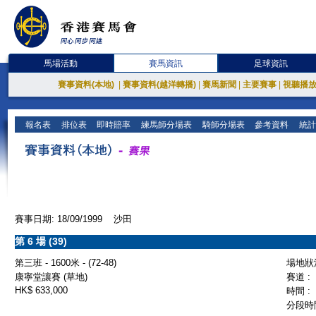
馬場活動
賽馬資訊
足球資訊
賽事資料(本地)
|
賽事資料(越洋轉播)
|
賽馬新聞
|
主要賽事
|
視聽播
報名表
排位表
即時賠率
練馬師分場表
騎師分場表
參考資料
統計
賽事日期: 18/09/1999 沙田
第 6 場 (39)
第三班 - 1600米 - (72-48)
場地狀況
康寧堂讓賽 (草地)
賽道 :
HK$ 633,000
時間 :
分段時間