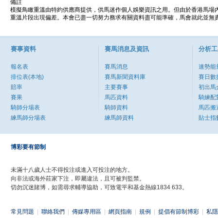
備註
模擬鳥瞰重溫由特約供應商提供，供馬迷作個人娛樂資訊之用。但由於香港馬場
重溫片段出現偏差。本會已盡一切努力務求有關資料盡可能準確，馬會就此並無責
賽事資料
賽馬消息及資訊
分析工
報名表
賽馬消息
速勢能
排位表(本地)
賽馬新聞資料庫
賽日數
賠率
主要賽事
初出馬
賽果
馬匹資料
騎練配
騎師分場表
騎師資料
馬匹搬
練馬師分場表
練馬師資料
貼士指
博彩要有節制
未滿十八歲人士不得投注或進入可投注的地方。
向非法或海外莊家下注，即屬違法，且可被判監禁。
切勿沉迷賭博，如需尋求輔導協助，可致電平和基金熱線1834 633。
常見問題
|
聯絡我們
|
傳媒專用區
|
網頁指南
|
規例
|
提倡有節制博彩
|
私隱