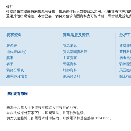
備註
模擬鳥瞰重溫由特約供應商提供，供馬迷作個人娛樂資訊之用。但由於香港馬場
重溫片段出現偏差。本會已盡一切努力務求有關資料盡可能準確，馬會就此並無責
賽事資料
賽馬消息及資訊
分析工
報名表
賽馬消息
速勢能
排位表(本地)
賽馬新聞資料庫
賽日數
賠率
主要賽事
初出馬
賽果
馬匹資料
騎練配
騎師分場表
騎師資料
馬匹搬
練馬師分場表
練馬師資料
貼士指
博彩要有節制
未滿十八歲人士不得投注或進入可投注的地方。
向非法或海外莊家下注，即屬違法，且可被判監禁。
切勿沉迷賭博，如需尋求輔導協助，可致電平和基金熱線1834 633。