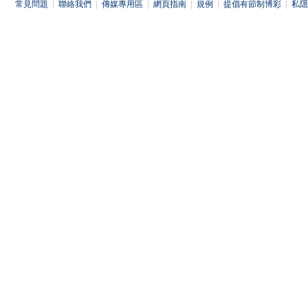
常見問題
|
聯絡我們
|
傳媒專用區
|
網頁指南
|
規例
|
提倡有節制博彩
|
私隱