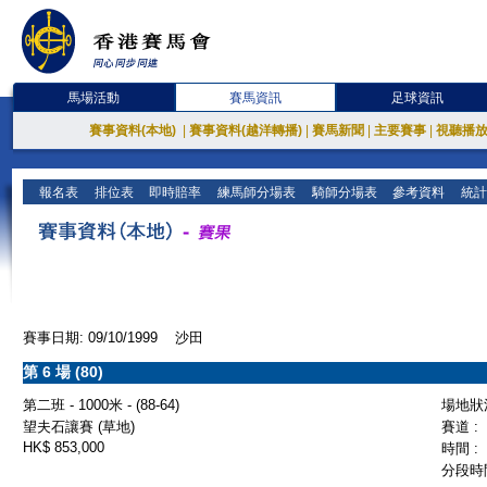
馬場活動
賽馬資訊
足球資訊
賽事資料(本地)
|
賽事資料(越洋轉播)
|
賽馬新聞
|
主要賽事
|
視聽播
報名表
排位表
即時賠率
練馬師分場表
騎師分場表
參考資料
統計
賽事日期: 09/10/1999 沙田
第 6 場 (80)
第二班 - 1000米 - (88-64)
場地狀況
望夫石讓賽 (草地)
賽道 :
HK$ 853,000
時間 :
分段時間