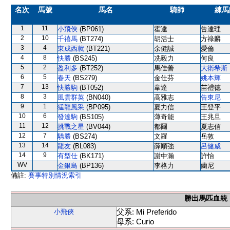
名次
馬號
馬名
騎師
練馬
1
11
小飛俠
(BP061)
霍達
告達理
2
10
千禧馬
(BT274)
胡活士
方祿麟
3
4
東成西就
(BT221)
余健誠
愛倫
4
8
快勝
(BS245)
冼毅力
何良
5
2
盈利多
(BT252)
馬佳善
大衛希斯
6
5
春天
(BS279)
金仕芬
姚本輝
7
13
快勝駒
(BT052)
韋達
苗禮德
8
3
風雲群英
(BN040)
高雅志
告東尼
9
1
猛龍風采
(BP095)
夏力信
王登平
10
6
發達駒
(BS105)
薄奇能
王兆旦
11
12
挑戰之星
(BV044)
都爾
夏志信
12
7
驕勝
(BS274)
文羅
岳敦
13
14
龍友
(BL083)
薛順強
呂健威
14
9
有型仕
(BK171)
謝中瀚
許怡
WV
金銀島
(BP136)
李格力
蘭尼
備註:
賽事特別情況索引
勝出馬匹血統
父系: Mi Preferido
小飛俠
母系: Curio