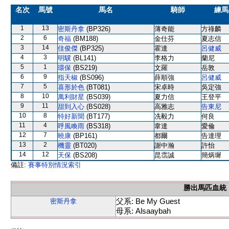
名次
馬號
馬名
騎師
練馬
1
13
密斯丹拿
(BP326)
薄奇能
方祿麟
2
6
奇福
(BM188)
金仕芬
夏志信
3
14
佳俊傑
(BP325)
霍達
呂健威
4
3
明驥
(BL141)
李格力
蘭尼
5
1
環保
(BS219)
文羅
岳敦
6
9
指天椒
(BS096)
薛順強
呂健威
7
5
喜形於色
(BT081)
宋卓時
吳定強
8
10
萬利財星
(BS039)
夏力信
王登平
9
11
甜到入心
(BS028)
高雅志
告東尼
10
8
特好新聞
(BT177)
冼毅力
何良
11
4
呼風喚雨
(BS318)
韋達
愛倫
12
7
曉康
(BP161)
都爾
告達理
13
2
機靈
(BT020)
謝中瀚
許怡
14
12
天保
(BS208)
昆霑誠
簡炳墀
備註:
賽事特別情況索引
勝出馬匹血統
父系: Be My Guest
密斯丹拿
母系: Alsaaybah