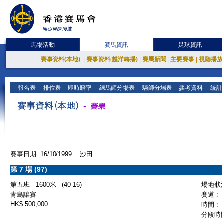
馬場活動
賽馬資訊
足球資訊
賽事資料(本地)
|
賽事資料(越洋轉播)
|
賽馬新聞
|
主要賽事
|
視聽播
報名表
排位表
即時賠率
練馬師分場表
騎師分場表
參考資料
統計
賽事日期: 16/10/1999 沙田
第 7 場 (97)
第五班 - 1600米 - (40-16)
場地狀況
青島讓賽
賽道 :
HK$ 500,000
時間 :
分段時間