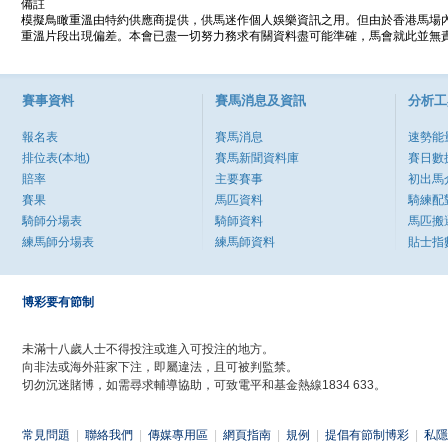
備註
模擬鳥瞰重溫由特約供應商提供，供馬迷作個人娛樂資訊之用。但由於香港馬場
重溫片段出現偏差。本會已盡一切努力務求有關資料盡可能準確，馬會就此並無責
賽事資料
賽馬消息及資訊
分析工
報名表
賽馬消息
速勢能
排位表(本地)
賽馬新聞資料庫
賽日數
賠率
主要賽事
初出馬
賽果
馬匹資料
騎練配
騎師分場表
騎師資料
馬匹搬
練馬師分場表
練馬師資料
貼士指
博彩要有節制
未滿十八歲人士不得投注或進入可投注的地方。
向非法或海外莊家下注，即屬違法，且可被判監禁。
切勿沉迷賭博，如需尋求輔導協助，可致電平和基金熱線1834 633。
常見問題
|
聯絡我們
|
傳媒專用區
|
網頁指南
|
規例
|
提倡有節制博彩
|
私隱