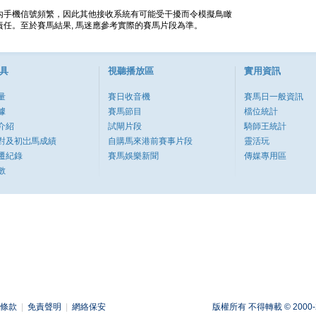
內手機信號頻繁，因此其他接收系統有可能受干擾而令模擬鳥瞰
任。至於賽馬結果, 馬迷應參考實際的賽馬片段為準。
具
視聽播放區
實用資訊
量
賽日收音機
賽馬日一般資訊
據
賽馬節目
檔位統計
介紹
試閘片段
騎師王統計
對及初岀馬成績
自購馬來港前賽事片段
靈活玩
遷紀錄
賽馬娛樂新聞
傳媒專用區
數
條款
|
免責聲明
|
網絡保安
版權所有 不得轉載 © 2000