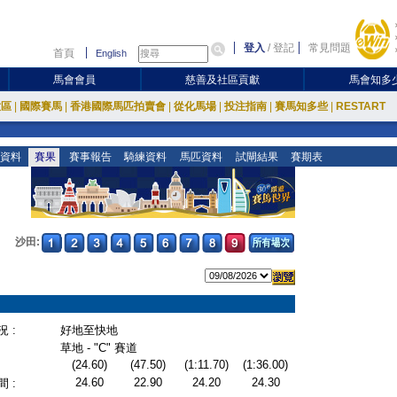
登入
/
登記
常見問題
首頁
English
馬會會員
慈善及社區貢獻
馬會知多
放區
|
國際賽馬
|
香港國際馬匹拍賣會
|
從化馬場
|
投注指南
|
賽馬知多些
|
RESTART
資料
賽果
賽事報告
騎練資料
馬匹資料
試閘結果
賽期表
沙田:
 :
好地至快地
草地 - "C" 賽道
(24.60)
(47.50)
(1:11.70)
(1:36.00)
24.60
22.90
24.20
24.30
 :