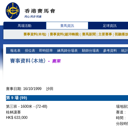
馬場活動
賽馬資訊
足球資訊
賽事資料(本地)
|
賽事資料(越洋轉播)
|
賽馬新聞
|
主要賽事
|
視聽播
報名表
排位表
即時賠率
練馬師分場表
騎師分場表
參考資料
統計
賽事日期: 16/10/1999 沙田
第 9 場 (99)
第三班 - 1600米 - (72-48)
場地狀況
桂林讓賽
賽道 :
HK$ 633,000
時間 :
分段時間