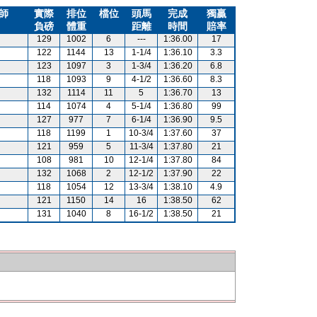
師
實際
排位
檔位
頭馬
完成
獨贏
負磅
體重
距離
時間
賠率
129
1002
6
---
1:36.00
17
122
1144
13
1-1/4
1:36.10
3.3
123
1097
3
1-3/4
1:36.20
6.8
118
1093
9
4-1/2
1:36.60
8.3
132
1114
11
5
1:36.70
13
114
1074
4
5-1/4
1:36.80
99
127
977
7
6-1/4
1:36.90
9.5
118
1199
1
10-3/4
1:37.60
37
121
959
5
11-3/4
1:37.80
21
108
981
10
12-1/4
1:37.80
84
132
1068
2
12-1/2
1:37.90
22
118
1054
12
13-3/4
1:38.10
4.9
121
1150
14
16
1:38.50
62
131
1040
8
16-1/2
1:38.50
21