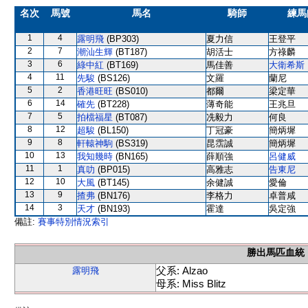
名次
馬號
馬名
騎師
練馬
1
4
露明飛
(BP303)
夏力信
王登平
2
7
潮汕生輝
(BT187)
胡活士
方祿麟
3
6
綠中紅
(BT169)
馬佳善
大衛希斯
4
11
先駿
(BS126)
文羅
蘭尼
5
2
香港旺旺
(BS010)
都爾
梁定華
6
14
確先
(BT228)
薄奇能
王兆旦
7
5
拍檔福星
(BT087)
冼毅力
何良
8
12
超駿
(BL150)
丁冠豪
簡炳墀
9
8
軒轅神駒
(BS319)
昆霑誠
簡炳墀
10
13
我知幾時
(BN165)
薛順強
呂健威
11
1
真叻
(BP015)
高雅志
告東尼
12
10
大風
(BT145)
余健誠
愛倫
13
9
揸弗
(BN176)
李格力
卓普咸
14
3
天才
(BN193)
霍達
吳定強
備註:
賽事特別情況索引
勝出馬匹血統
父系: Alzao
露明飛
母系: Miss Blitz