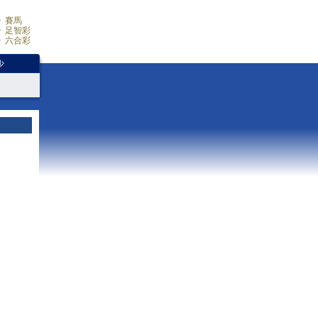
賽馬
足智彩
六合彩
少