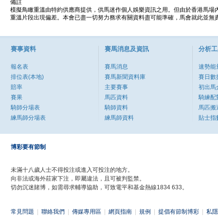
備註
模擬鳥瞰重溫由特約供應商提供，供馬迷作個人娛樂資訊之用。但由於香港馬場
重溫片段出現偏差。本會已盡一切努力務求有關資料盡可能準確，馬會就此並無責
賽事資料
賽馬消息及資訊
分析工
報名表
賽馬消息
速勢能
排位表(本地)
賽馬新聞資料庫
賽日數
賠率
主要賽事
初出馬
賽果
馬匹資料
騎練配
騎師分場表
騎師資料
馬匹搬
練馬師分場表
練馬師資料
貼士指
博彩要有節制
未滿十八歲人士不得投注或進入可投注的地方。
向非法或海外莊家下注，即屬違法，且可被判監禁。
切勿沉迷賭博，如需尋求輔導協助，可致電平和基金熱線1834 633。
常見問題
|
聯絡我們
|
傳媒專用區
|
網頁指南
|
規例
|
提倡有節制博彩
|
私隱