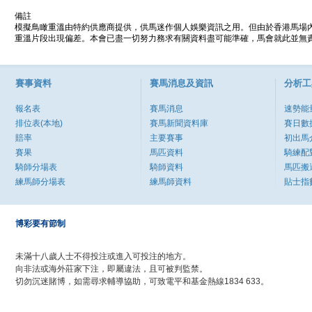
備註
模擬鳥瞰重溫由特約供應商提供，供馬迷作個人娛樂資訊之用。但由於香港馬場
重溫片段出現偏差。本會已盡一切努力務求有關資料盡可能準確，馬會就此並無責
賽事資料
賽馬消息及資訊
分析工
報名表
賽馬消息
速勢能
排位表(本地)
賽馬新聞資料庫
賽日數
賠率
主要賽事
初出馬
賽果
馬匹資料
騎練配
騎師分場表
騎師資料
馬匹搬
練馬師分場表
練馬師資料
貼士指
博彩要有節制
未滿十八歲人士不得投注或進入可投注的地方。
向非法或海外莊家下注，即屬違法，且可被判監禁。
切勿沉迷賭博，如需尋求輔導協助，可致電平和基金熱線1834 633。