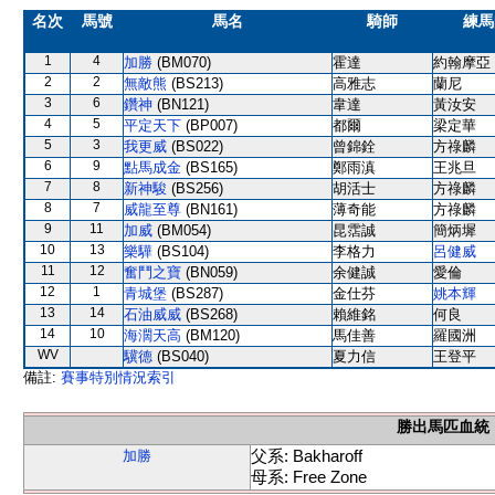
名次
馬號
馬名
騎師
練馬
1
4
加勝
(BM070)
霍達
約翰摩亞
2
2
無敵熊
(BS213)
高雅志
蘭尼
3
6
鑽神
(BN121)
韋達
黃汝安
4
5
平定天下
(BP007)
都爾
梁定華
5
3
我更威
(BS022)
曾錦銓
方祿麟
6
9
點馬成金
(BS165)
鄭雨滇
王兆旦
7
8
新神駿
(BS256)
胡活士
方祿麟
8
7
威龍至尊
(BN161)
薄奇能
方祿麟
9
11
加威
(BM054)
昆霑誠
簡炳墀
10
13
樂驊
(BS104)
李格力
呂健威
11
12
奮鬥之寶
(BN059)
余健誠
愛倫
12
1
青城堡
(BS287)
金仕芬
姚本輝
13
14
石油威威
(BS268)
賴維銘
何良
14
10
海濶天高
(BM120)
馬佳善
羅國洲
WV
驥德
(BS040)
夏力信
王登平
備註:
賽事特別情況索引
勝出馬匹血統
父系: Bakharoff
加勝
母系: Free Zone