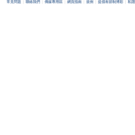
常見問題
|
聯絡我們
|
傳媒專用區
|
網頁指南
|
規例
|
提倡有節制博彩
|
私隱