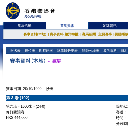
馬場活動
賽馬資訊
足球資訊
賽事資料(本地)
|
賽事資料(越洋轉播)
|
賽馬新聞
|
主要賽事
|
視聽播
報名表
排位表
即時賠率
練馬師分場表
騎師分場表
參考資料
統計
賽事日期: 20/10/1999 沙田
第 3 場 (102)
第六班 - 1600米 - (24-0)
場地狀況
修打蘭讓賽
賽道 :
HK$ 444,000
時間 :
分段時間