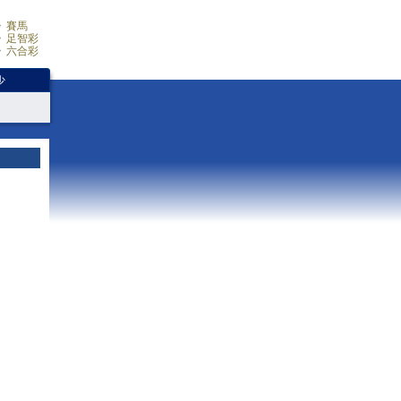
賽馬
足智彩
六合彩
少