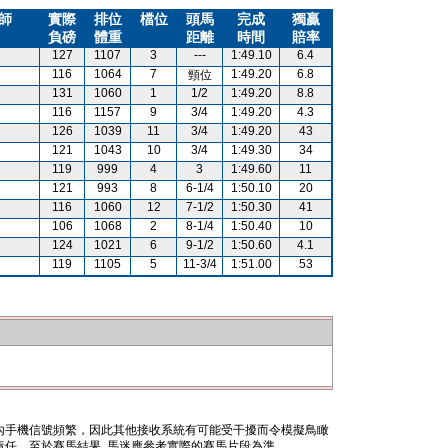
師
實際
排位
檔位
頭馬
完成
獨贏
負磅
體重
距離
時間
賠率
127
1107
3
---
1:49.10
6.4
116
1064
7
1:49.20
6.8
頸位
131
1060
1
1/2
1:49.20
8.8
116
1157
9
3/4
1:49.20
4.3
126
1039
11
3/4
1:49.20
43
121
1043
10
3/4
1:49.30
34
119
999
4
3
1:49.60
11
121
993
8
6-1/4
1:50.10
20
116
1060
12
7-1/2
1:50.30
41
106
1068
2
8-1/4
1:50.40
10
124
1021
6
9-1/2
1:50.60
4.1
119
1105
5
11-3/4
1:51.00
53
內手機信號頻繁，因此其他接收系統有可能受干擾而令模擬鳥瞰
任。至於賽馬結果, 馬迷應參考實際的賽馬片段為準。