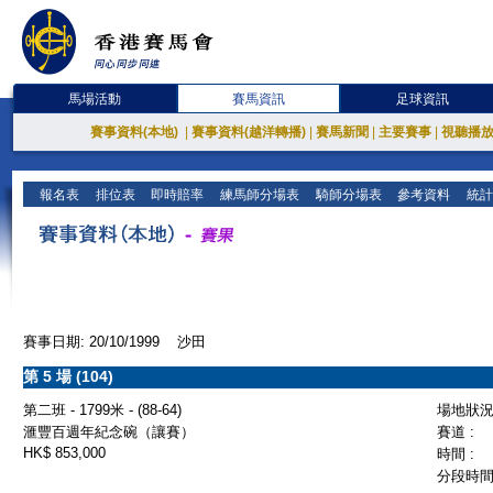
馬場活動
賽馬資訊
足球資訊
賽事資料(本地)
|
賽事資料(越洋轉播)
|
賽馬新聞
|
主要賽事
|
視聽播
報名表
排位表
即時賠率
練馬師分場表
騎師分場表
參考資料
統計
賽事日期: 20/10/1999 沙田
第 5 場 (104)
第二班 - 1799米 - (88-64)
場地狀況 
滙豐百週年紀念碗（讓賽）
賽道 :
HK$ 853,000
時間 :
分段時間 