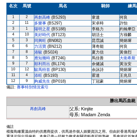
名次
馬號
馬名
騎師
練馬
1
2
再創高峰
(BS293)
韋達
何良
2
11
多樂事
(BS297)
宋卓時
許怡
3
1
陽明之星
(BS188)
李格力
約翰摩亞
4
10
美好時代
(BT123)
胡活士
方祿麟
5
3
同興旺
(BN082)
昆霑誠
簡炳墀
6
6
力活寶
(BN212)
薄奇能
何良
7
8
港駿
(BS024)
夏力信
黃偉烈
8
5
應知幾時
(BT246)
馬佳善
大衛希斯
9
7
順利而出
(BL174)
余健誠
黃汝安
10
12
駿馬特首
(BP130)
余詠詩
簡炳墀
11
4
添旺
(BS193)
霍達
王兆旦
12
9
夠威先生
(BP018)
丁冠豪
簡炳墀
備註:
賽事特別情況索引
勝出馬匹血統
父系: Kinjite
再創高峰
母系: Madam Zenda
備註
模擬鳥瞰重溫由特約供應商提供，供馬迷作個人娛樂資訊之用。但由於香港馬場
重溫片段出現偏差。本會已盡一切努力務求有關資料盡可能準確，馬會就此並無責