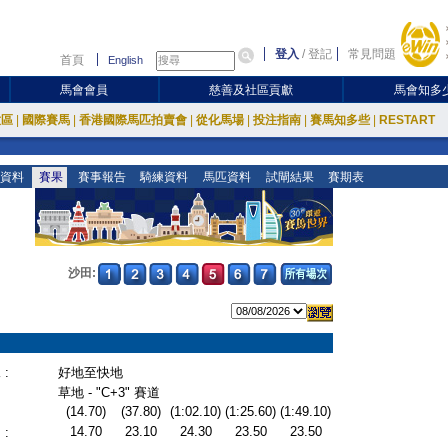
登入
/
登記
常見問題
首頁
English
馬會會員
慈善及社區貢獻
馬會知多
放區
|
國際賽馬
|
香港國際馬匹拍賣會
|
從化馬場
|
投注指南
|
賽馬知多些
|
RESTART
資料
賽果
賽事報告
騎練資料
馬匹資料
試閘結果
賽期表
沙田:
:
好地至快地
草地 - "C+3" 賽道
(14.70)
(37.80)
(1:02.10)
(1:25.60)
(1:49.10)
14.70
23.10
24.30
23.50
23.50
: