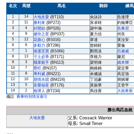
名次
馬號
馬名
騎師
練馬
1
14
大地友愛
(BT110)
余詠詩
告達理
2
11
勝利來
(BP272)
宋卓時
約翰摩亞
3
4
好開始
(BP026)
謝中瀚
告東尼
4
9
健玲之星
(BP037)
夏力信
何良
5
12
花旗心
(BS016)
韋達
黃汝安
6
6
多動力
(BT296)
曾錦銓
愛倫
7
1
德運至寶
(BS066)
鄭雨滇
呂健威
8
13
寸土必爭
(BT171)
李格力
蘭尼
9
3
職業殺手
(BN113)
梁明偉
姚本輝
10
7
疊旺
(BN157)
賴維銘
梁定華
11
8
專利威
(BN221)
余健誠
吳定強
12
10
朋情永固
(BM224)
丁冠豪
簡炳墀
13
5
富榮福星
(BT176)
莫振華
王登平
14
2
炮彈人
(BT234)
馬佳善
大衛希斯
備註:
賽事特別情況索引
勝出馬匹血統
父系: Cossack Warrior
大地友愛
母系: Small Timer