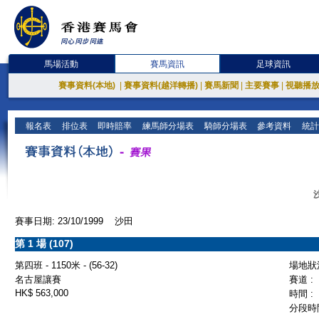
馬場活動
賽馬資訊
足球資訊
賽事資料(本地)
|
賽事資料(越洋轉播)
|
賽馬新聞
|
主要賽事
|
視聽播
報名表
排位表
即時賠率
練馬師分場表
騎師分場表
參考資料
統計
賽事日期: 23/10/1999 沙田
第 1 場 (107)
第四班 - 1150米 - (56-32)
場地狀況
名古屋讓賽
賽道 :
HK$ 563,000
時間 :
分段時間