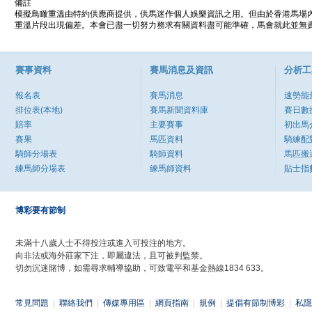
備註
模擬鳥瞰重溫由特約供應商提供，供馬迷作個人娛樂資訊之用。但由於香港馬場
重溫片段出現偏差。本會已盡一切努力務求有關資料盡可能準確，馬會就此並無責
賽事資料
賽馬消息及資訊
分析工
報名表
賽馬消息
速勢能
排位表(本地)
賽馬新聞資料庫
賽日數
賠率
主要賽事
初出馬
賽果
馬匹資料
騎練配
騎師分場表
騎師資料
馬匹搬
練馬師分場表
練馬師資料
貼士指
博彩要有節制
未滿十八歲人士不得投注或進入可投注的地方。
向非法或海外莊家下注，即屬違法，且可被判監禁。
切勿沉迷賭博，如需尋求輔導協助，可致電平和基金熱線1834 633。
常見問題
|
聯絡我們
|
傳媒專用區
|
網頁指南
|
規例
|
提倡有節制博彩
|
私隱