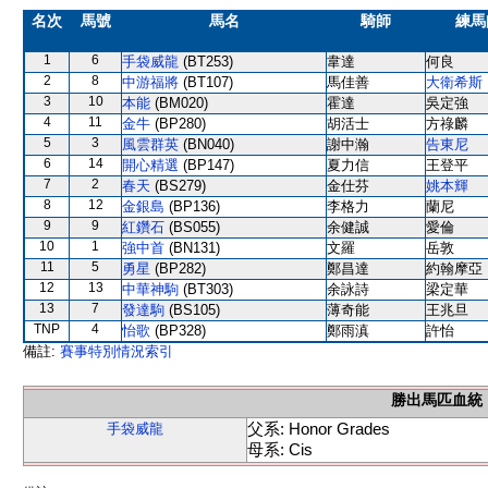
名次
馬號
馬名
騎師
練馬
1
6
手袋威龍
(BT253)
韋達
何良
2
8
中游福將
(BT107)
馬佳善
大衛希斯
3
10
本能
(BM020)
霍達
吳定強
4
11
金牛
(BP280)
胡活士
方祿麟
5
3
風雲群英
(BN040)
謝中瀚
告東尼
6
14
開心精選
(BP147)
夏力信
王登平
7
2
春天
(BS279)
金仕芬
姚本輝
8
12
金銀島
(BP136)
李格力
蘭尼
9
9
紅鑽石
(BS055)
余健誠
愛倫
10
1
強中首
(BN131)
文羅
岳敦
11
5
勇星
(BP282)
鄭昌達
約翰摩亞
12
13
中華神駒
(BT303)
余詠詩
梁定華
13
7
發達駒
(BS105)
薄奇能
王兆旦
TNP
4
怡歌
(BP328)
鄭雨滇
許怡
備註:
賽事特別情況索引
勝出馬匹血統
父系: Honor Grades
手袋威龍
母系: Cis