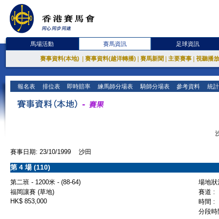
馬場活動
賽馬資訊
足球資訊
賽事資料(本地)
|
賽事資料(越洋轉播)
|
賽馬新聞
|
主要賽事
|
視聽播
報名表
排位表
即時賠率
練馬師分場表
騎師分場表
參考資料
統計
賽事日期: 23/10/1999 沙田
第 4 場 (110)
第二班 - 1200米 - (88-64)
場地狀況
福岡讓賽 (草地)
賽道 :
HK$ 853,000
時間 :
分段時間