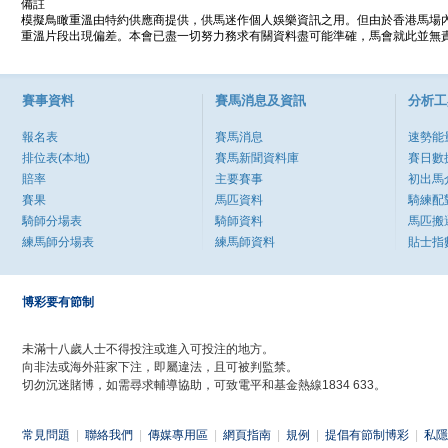
備註
模擬鳥瞰重溫由特約供應商提供，供馬迷作個人娛樂資訊之用。但由於香港馬場
重溫片段出現偏差。本會已盡一切努力務求有關資料盡可能準確，馬會就此並無責
賽事資料
賽馬消息及資訊
分析工
報名表
賽馬消息
速勢能
排位表(本地)
賽馬新聞資料庫
賽日數
賠率
主要賽事
初出馬
賽果
馬匹資料
騎練配
騎師分場表
騎師資料
馬匹搬
練馬師分場表
練馬師資料
貼士指
博彩要有節制
未滿十八歲人士不得投注或進入可投注的地方。
向非法或海外莊家下注，即屬違法，且可被判監禁。
切勿沉迷賭博，如需尋求輔導協助，可致電平和基金熱線1834 633。
常見問題
|
聯絡我們
|
傳媒專用區
|
網頁指南
|
規例
|
提倡有節制博彩
|
私隱