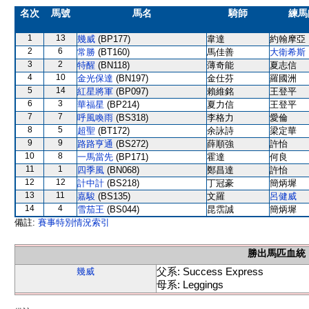
名次
馬號
馬名
騎師
練馬
1
13
幾威
(BP177)
韋達
約翰摩亞
2
6
常勝
(BT160)
馬佳善
大衛希斯
3
2
特醒
(BN118)
薄奇能
夏志信
4
10
金光保達
(BN197)
金仕芬
羅國洲
5
14
紅星將軍
(BP097)
賴維銘
王登平
6
3
華福星
(BP214)
夏力信
王登平
7
7
呼風喚雨
(BS318)
李格力
愛倫
8
5
超聖
(BT172)
余詠詩
梁定華
9
9
路路亨通
(BS272)
薛順強
許怡
10
8
一馬當先
(BP171)
霍達
何良
11
1
四季風
(BN068)
鄭昌達
許怡
12
12
計中計
(BS218)
丁冠豪
簡炳墀
13
11
嘉駿
(BS135)
文羅
呂健威
14
4
雪茄王
(BS044)
昆霑誠
簡炳墀
備註:
賽事特別情況索引
勝出馬匹血統
父系: Success Express
幾威
母系: Leggings