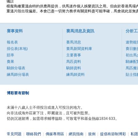
備註
模擬鳥瞰重溫由特約供應商提供，供馬迷作個人娛樂資訊之用。但由於香港馬場
重溫片段出現偏差。本會已盡一切努力務求有關資料盡可能準確，馬會就此並無責
賽事資料
賽馬消息及資訊
分析工
報名表
賽馬消息
速勢能
排位表(本地)
賽馬新聞資料庫
賽日數
賠率
主要賽事
初出馬
賽果
馬匹資料
騎練配
騎師分場表
騎師資料
馬匹搬
練馬師分場表
練馬師資料
貼士指
博彩要有節制
未滿十八歲人士不得投注或進入可投注的地方。
向非法或海外莊家下注，即屬違法，且可被判監禁。
切勿沉迷賭博，如需尋求輔導協助，可致電平和基金熱線1834 633。
常見問題
|
聯絡我們
|
傳媒專用區
|
網頁指南
|
規例
|
提倡有節制博彩
|
私隱