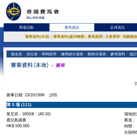
馬場活動
賽馬資訊
足球資訊
賽事資料(本地)
|
賽事資料(越洋轉播)
|
賽馬新聞
|
主要賽事
|
視聽播
報名表
排位表
即時賠率
練馬師分場表
騎師分場表
參考資料
統計
賽事日期: 23/10/1999 沙田
第 5 場 (111)
第五班 - 1650米 - (40-16)
場地狀況
鹿兒島讓賽
賽道 :
HK$ 500,000
時間 :
分段時間