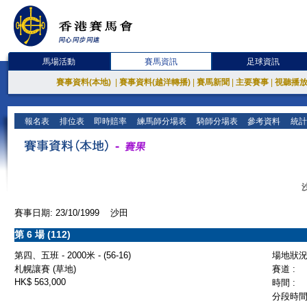
馬場活動
賽馬資訊
足球資訊
賽事資料(本地)
|
賽事資料(越洋轉播)
|
賽馬新聞
|
主要賽事
|
視聽播
報名表
排位表
即時賠率
練馬師分場表
騎師分場表
參考資料
統計
賽事日期: 23/10/1999 沙田
第 6 場 (112)
第四、五班 - 2000米 - (56-16)
場地狀況 
札幌讓賽 (草地)
賽道 :
HK$ 563,000
時間 :
分段時間 