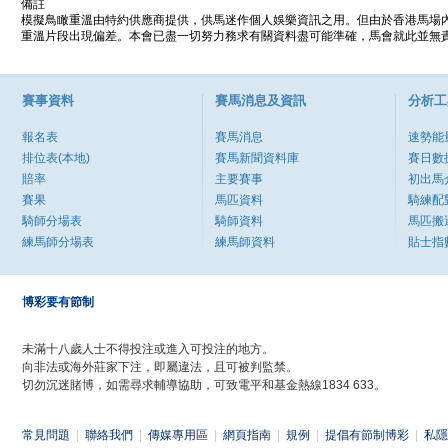
備註
模擬鳥瞰重溫由特約供應商提供，供馬迷作個人娛樂資訊之用。但由於香港馬場
重溫片段出現偏差。本會已盡一切努力務求有關資料盡可能準確，馬會就此並無責
賽事資料
賽馬消息及資訊
分析工
報名表
賽馬消息
速勢能
排位表(本地)
賽馬新聞資料庫
賽日數
賠率
主要賽事
初出馬
賽果
馬匹資料
騎練配
騎師分場表
騎師資料
馬匹搬
練馬師分場表
練馬師資料
貼士指
博彩要有節制
未滿十八歲人士不得投注或進入可投注的地方。
向非法或海外莊家下注，即屬違法，且可被判監禁。
切勿沉迷賭博，如需尋求輔導協助，可致電平和基金熱線1834 633。
常見問題
|
聯絡我們
|
傳媒專用區
|
網頁指南
|
規例
|
提倡有節制博彩
|
私隱