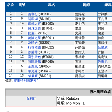
名次
馬號
馬名
騎師
練馬
1
1
百利行
(BP331)
曾錦銓
方祿麟
2
6
翡翠湖
(BN191)
薄奇能
王兆旦
3
14
鋼鐵大官
(BS093)
夏力信
王兆旦
4
11
籃球之寶
(BT041)
韋達
何良
5
7
的盧
(BN149)
文羅
蘭尼
6
9
萬隆之星
(BS091)
馬佳善
何良
7
2
及時過
(BS207)
丁冠豪
伍碧權
8
4
行善積德
(BN022)
薛順強
呂健威
9
3
添勝爺
(BT063)
鄭雨滇
許怡
10
12
喜形於色
(BT081)
宋卓時
吳定強
11
10
特區雄風
(BP060)
霍達
告東尼
12
5
金鳳凰
(BP050)
鄭昌達
約翰摩亞
13
8
華先鋒
(BS046)
李格力
王登平
14
13
肇慶旺
(BM221)
昆霑誠
簡炳墀
備註:
賽事特別情況索引
勝出馬匹血統
父系: Rubiton
百利行
母系: Mo Mon Tai