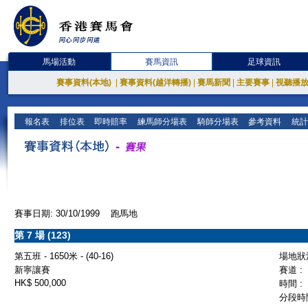
馬場活動
賽馬資訊
足球資訊
賽事資料(本地)
|
賽事資料(越洋轉播)
|
賽馬新聞
|
主要賽事
|
視聽播
報名表
排位表
即時賠率
練馬師分場表
騎師分場表
參考資料
統計
賽事日期: 30/10/1999 跑馬地
第 7 場 (123)
第五班 - 1650米 - (40-16)
場地狀況
新寧讓賽
賽道 :
HK$ 500,000
時間 :
分段時間