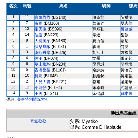
名次
馬號
馬名
騎師
練馬
1
11
喜氣盈盈
(BS140)
薄奇能
苗禮德
2
7
奇福
(BM188)
曾錦銓
夏志信
3
13
指天椒
(BS096)
薛順強
呂健威
4
14
佳勝
(BN223)
韋達
岳敦
5
8
大將風采
(BN180)
夏力信
蘭尼
6
1
快樂無敵
(BT031)
霍達
何良
7
3
密斯丹拿
(BP326)
胡活士
方祿麟
8
4
佐王
(BP074)
文羅
張定邦
9
6
草上飛駒
(BN234)
昆霑誠
簡炳墀
10
5
香港繁榮
(BL161)
余詠詩
黃汝安
11
10
慧明
(BL048)
賴維銘
吳定強
12
2
人見人愛
(BP221)
都爾
梁定華
13
12
小龍仔
(BT064)
宋卓時
約翰摩亞
14
9
王將
(BT241)
余健誠
姚本輝
備註:
賽事特別情況索引
勝出馬匹血統
父系: Mystiko
喜氣盈盈
母系: Comme D'Habitude