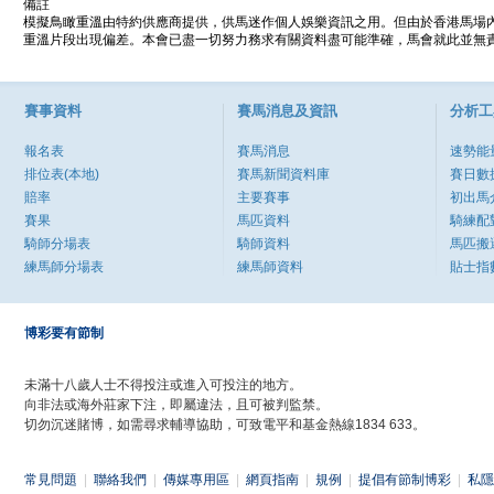
備註
模擬鳥瞰重溫由特約供應商提供，供馬迷作個人娛樂資訊之用。但由於香港馬場
重溫片段出現偏差。本會已盡一切努力務求有關資料盡可能準確，馬會就此並無責
賽事資料
賽馬消息及資訊
分析工
報名表
賽馬消息
速勢能
排位表(本地)
賽馬新聞資料庫
賽日數
賠率
主要賽事
初出馬
賽果
馬匹資料
騎練配
騎師分場表
騎師資料
馬匹搬
練馬師分場表
練馬師資料
貼士指
博彩要有節制
未滿十八歲人士不得投注或進入可投注的地方。
向非法或海外莊家下注，即屬違法，且可被判監禁。
切勿沉迷賭博，如需尋求輔導協助，可致電平和基金熱線1834 633。
常見問題
|
聯絡我們
|
傳媒專用區
|
網頁指南
|
規例
|
提倡有節制博彩
|
私隱