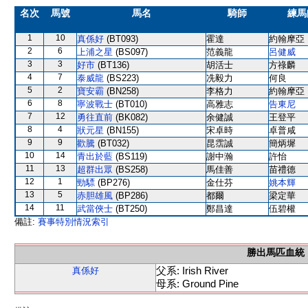
名次
馬號
馬名
騎師
練馬
1
10
真係好
(BT093)
霍達
約翰摩亞
2
6
上浦之星
(BS097)
范義龍
呂健威
3
3
好市
(BT136)
胡活士
方祿麟
4
7
泰威龍
(BS223)
冼毅力
何良
5
2
寶安霸
(BN258)
李格力
約翰摩亞
6
8
寧波戰士
(BT010)
高雅志
告東尼
7
12
勇往直前
(BK082)
余健誠
王登平
8
4
狀元星
(BN155)
宋卓時
卓普咸
9
9
歡騰
(BT032)
昆霑誠
簡炳墀
10
14
青出於藍
(BS119)
謝中瀚
許怡
11
13
超群出眾
(BS258)
馬佳善
苗禮德
12
1
勁驃
(BP276)
金仕芬
姚本輝
13
5
赤胆雄風
(BP286)
都爾
梁定華
14
11
武當俠士
(BT250)
鄭昌達
伍碧權
備註:
賽事特別情況索引
勝出馬匹血統
父系: Irish River
真係好
母系: Ground Pine