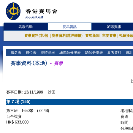
馬場活動
賽馬資訊
足球資訊
賽事資料(本地)
|
賽事資料(越洋轉播)
|
賽馬新聞
|
主要賽事
|
視聽播
報名表
排位表
即時賠率
練馬師分場表
騎師分場表
參考資料
統計
賽事日期: 13/11/1999 沙田
第 7 場 (155)
第三班 - 1650米 - (72-48)
場地狀況
百合讓賽
賽道 :
HK$ 633,000
時間 :
分段時間