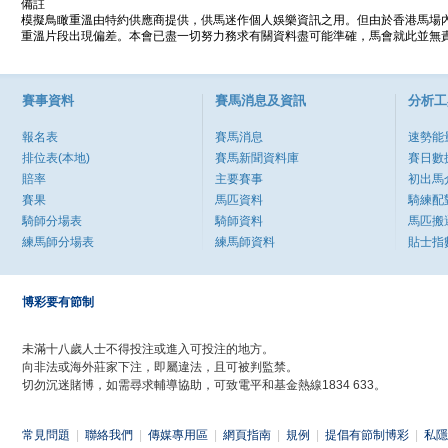
備註
模擬鳥瞰重溫由特約供應商提供，供馬迷作個人娛樂資訊之用。但由於香港馬場
重溫片段出現偏差。本會已盡一切努力務求有關資料盡可能準確，馬會就此並無責
賽事資料
賽馬消息及資訊
分析工
報名表
賽馬消息
速勢能
排位表(本地)
賽馬新聞資料庫
賽日數
賠率
主要賽事
初出馬
賽果
馬匹資料
騎練配
騎師分場表
騎師資料
馬匹搬
練馬師分場表
練馬師資料
貼士指
博彩要有節制
未滿十八歲人士不得投注或進入可投注的地方。
向非法或海外莊家下注，即屬違法，且可被判監禁。
切勿沉迷賭博，如需尋求輔導協助，可致電平和基金熱線1834 633。
常見問題
|
聯絡我們
|
傳媒專用區
|
網頁指南
|
規例
|
提倡有節制博彩
|
私隱