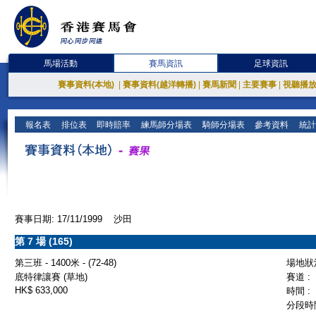
馬場活動
賽馬資訊
足球資訊
賽事資料(本地)
|
賽事資料(越洋轉播)
|
賽馬新聞
|
主要賽事
|
視聽播
報名表
排位表
即時賠率
練馬師分場表
騎師分場表
參考資料
統計
賽事日期: 17/11/1999 沙田
第 7 場 (165)
第三班 - 1400米 - (72-48)
場地狀況
底特律讓賽 (草地)
賽道 :
HK$ 633,000
時間 :
分段時間