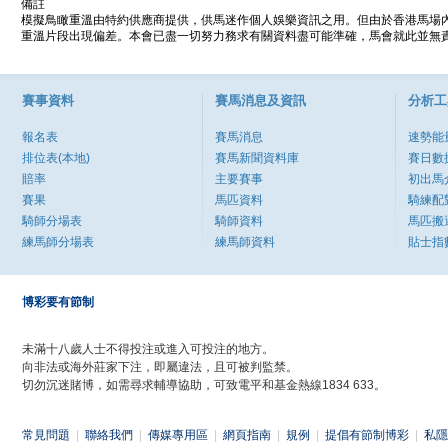
備註
模擬鳥瞰重溫由特約供應商提供，供馬迷作個人娛樂資訊之用。但由於香港馬場
重溫片段出現偏差。本會已盡一切努力務求有關資料盡可能準確，馬會就此並無責
賽事資料
賽馬消息及資訊
分析工
報名表
賽馬消息
速勢能
排位表(本地)
賽馬新聞資料庫
賽日數
賠率
主要賽事
初出馬
賽果
馬匹資料
騎練配
騎師分場表
騎師資料
馬匹搬
練馬師分場表
練馬師資料
貼士指
博彩要有節制
未滿十八歲人士不得投注或進入可投注的地方。
向非法或海外莊家下注，即屬違法，且可被判監禁。
切勿沉迷賭博，如需尋求輔導協助，可致電平和基金熱線1834 633。
常見問題
|
聯絡我們
|
傳媒專用區
|
網頁指南
|
規例
|
提倡有節制博彩
|
私隱