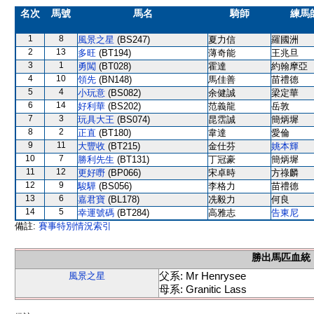
名次
馬號
馬名
騎師
練馬
1
8
風景之星
(BS247)
夏力信
羅國洲
2
13
多旺
(BT194)
薄奇能
王兆旦
3
1
勇闖
(BT028)
霍達
約翰摩亞
4
10
領先
(BN148)
馬佳善
苗禮德
5
4
小玩意
(BS082)
余健誠
梁定華
6
14
好利華
(BS202)
范義龍
岳敦
7
3
玩具大王
(BS074)
昆霑誠
簡炳墀
8
2
正直
(BT180)
韋達
愛倫
9
11
大豐收
(BT215)
金仕芬
姚本輝
10
7
勝利先生
(BT131)
丁冠豪
簡炳墀
11
12
更好嘢
(BP066)
宋卓時
方祿麟
12
9
駿驊
(BS056)
李格力
苗禮德
13
6
嘉君寶
(BL178)
冼毅力
何良
14
5
幸運號碼
(BT284)
高雅志
告東尼
備註:
賽事特別情況索引
勝出馬匹血統
父系: Mr Henrysee
風景之星
母系: Granitic Lass