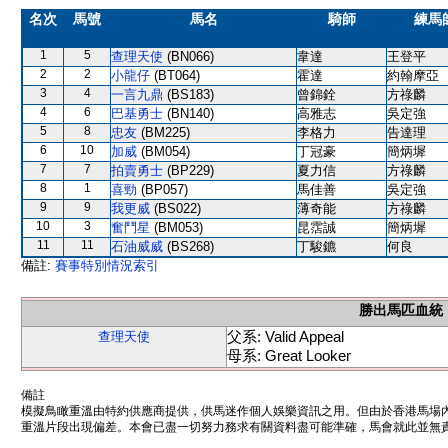
名次
馬號
馬名
騎師
練馬
1
5
查理天使
(BN066)
韋達
王登平
2
2
小龍仔
(BT064)
霍達
約翰摩亞
3
4
一言九鼎
(BS183)
曾錦銓
方祿麟
4
6
巴基勇士
(BN140)
高雅志
吳定強
5
8
忠友
(BM225)
李格力
告達理
6
10
加威
(BM054)
丁冠豪
簡炳墀
7
7
拍賣勇士
(BP229)
夏力信
方祿麟
8
1
喜勁
(BP057)
馬佳善
吳定強
9
9
我更威
(BS022)
薄奇能
方祿麟
10
3
奮鬥星
(BM053)
昆霑誠
簡炳墀
11
11
石油威威
(BS268)
丁駿鑣
何良
備註:
賽事特別情況索引
勝出馬匹血統
父系: Valid Appeal
查理天使
母系: Great Looker
備註
模擬鳥瞰重溫由特約供應商提供，供馬迷作個人娛樂資訊之用。但由於香港馬場
重溫片段出現偏差。本會已盡一切努力務求有關資料盡可能準確，馬會就此並無責