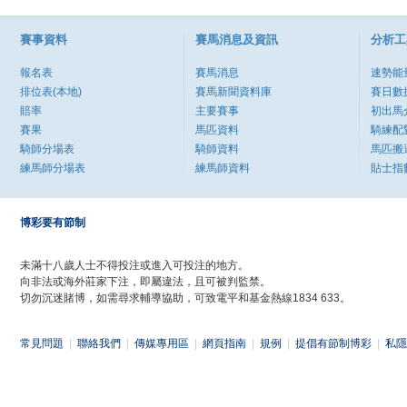
賽事資料
賽馬消息及資訊
分析工
報名表
賽馬消息
速勢能
排位表(本地)
賽馬新聞資料庫
賽日數
賠率
主要賽事
初出馬
賽果
馬匹資料
騎練配
騎師分場表
騎師資料
馬匹搬
練馬師分場表
練馬師資料
貼士指
博彩要有節制
未滿十八歲人士不得投注或進入可投注的地方。
向非法或海外莊家下注，即屬違法，且可被判監禁。
切勿沉迷賭博，如需尋求輔導協助，可致電平和基金熱線1834 633。
常見問題
|
聯絡我們
|
傳媒專用區
|
網頁指南
|
規例
|
提倡有節制博彩
|
私隱