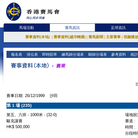
馬場活動
賽馬資訊
足球資訊
賽事資料(本地)
|
賽事資料(越洋轉播)
|
賽馬新聞
|
主要賽事
|
視聽播
報名表
排位表
即時賠率
練馬師分場表
騎師分場表
參考資料
統計
賽事日期: 26/12/1999 沙田
第 1 場 (235)
第五、六班 - 1000米 - (32-0)
場地狀況
駱克讓賽
賽道 :
HK$ 500,000
時間 :
分段時間